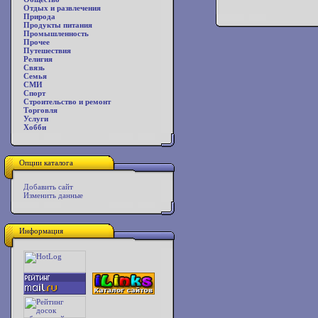
Отдых и развлечения
Природа
Продукты питания
Промышленность
Прочее
Путешествия
Религия
Связь
Семья
СМИ
Спорт
Строительство и ремонт
Торговля
Услуги
Хобби
Опции каталога
Добавить сайт
Изменить данные
Информация