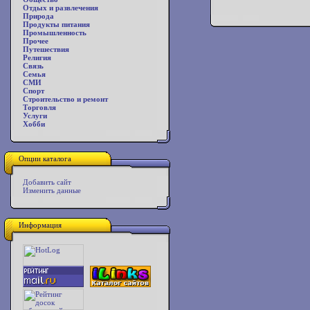
Отдых и развлечения
Природа
Продукты питания
Промышленность
Прочее
Путешествия
Религия
Связь
Семья
СМИ
Спорт
Строительство и ремонт
Торговля
Услуги
Хобби
Опции каталога
Добавить сайт
Изменить данные
Информация