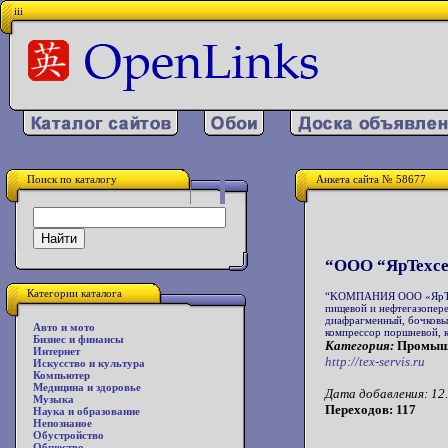
iii
Поиск по каталогу
Анкета сайта № 58677
“OOO “ЯрTexce
Категории каталога
“KOMПAHИЯ ООО «ЯрТехС
пищевой и нефтегазопер
диафрагменный, бочковы
Авто и мото
компрессор поршневой, 
Бизнес и финансы
Категория:
Промышл
Интернет
http://tex-servis.ru
Искусство и культура
Компьютер
Медицина и здоровье
Дата добавления: 12.
Музыка
Переходов: 117
Наука и образование
Непознаное
Обустройство
Общество