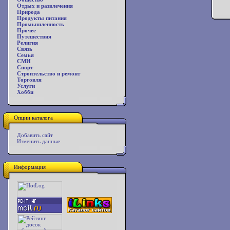
Отдых и развлечения
Природа
Продукты питания
Промышленность
Прочее
Путешествия
Религия
Связь
Семья
СМИ
Спорт
Строительство и ремонт
Торговля
Услуги
Хобби
Опции каталога
Добавить сайт
Изменить данные
Информация