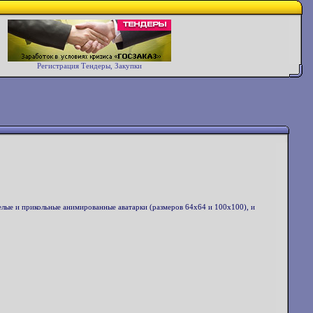
Регистрация Тендеры, Закупки
еселые и прикольные анимированные аватарки (размеров 64x64 и 100x100), и