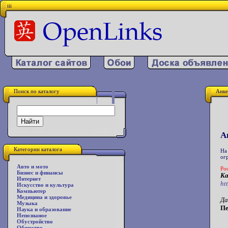
iii
Поиск по каталогу
Анке
А
Категории каталога
На
ог
Авто и мото
Ро
Бизнес и финансы
Ка
Интернет
ht
Искусство и культура
Компьютер
Медицина и здоровье
Да
Музыка
Пе
Наука и образование
Непознаное
Обустройство
Общество