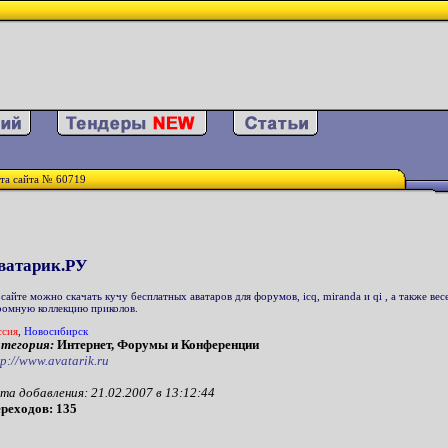
та сайта № 60719
ватарик.РУ
 сайте можно скачать кучу бесплатных аватаров для форумов, icq, miranda и qi , а также в
ромную коллекцию приколов.
ссия
,
Новосибирск
тегория:
Интернет, Форумы и Конференции
tp://www.avatarik.ru
та добавления: 21.02.2007 в 13:12:44
реходов: 135