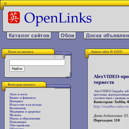
iii
Поиск по каталогу
Анкета сайта № 63591
AlexVIDEO-про
торжеств
Категории каталога
.AlexVIDEO Свадьба, юби
Авто и мото
крестины, корпоративные
Бизнес и финансы
соответствии с вашими 
Интернет
Категория:
Хобби, 
Искусство и культура
http://svadba-video.ru
Компьютер
Медицина и здоровье
Музыка
Дата добавления: 05.
Наука и образование
Переходов: 110
Непознаное
Обустройство
Общество