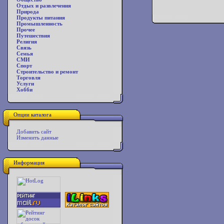
Отдых и развлечения
Природа
Продукты питания
Промышленность
Прочее
Путешествия
Религия
Связь
Семья
СМИ
Спорт
Строительство и ремонт
Торговля
Услуги
Хобби
Опции каталога
Добавить сайт
Изменить данные
Информация