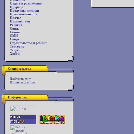
Отдых и развлечения
Природа
Продукты питания
Промышленность
Прочее
Путешествия
Религия
Связь
Семья
СМИ
Спорт
Строительство и ремонт
Торговля
Услуги
Хобби
Опции каталога
Добавить сайт
Изменить данные
Информация