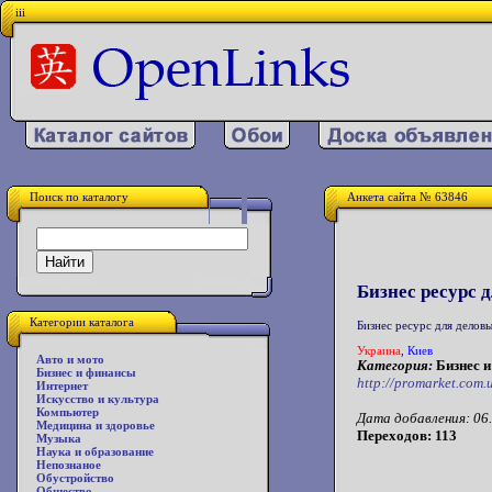
iii
Поиск по каталогу
Анкета сайта № 63846
Бизнес ресурс 
Категории каталога
Бизнес ресурс для делов
Украина
,
Киев
Авто и мото
Категория:
Бизнес и
Бизнес и финансы
http://promarket.com.
Интернет
Искусство и культура
Компьютер
Дата добавления: 06.
Медицина и здоровье
Переходов: 113
Музыка
Наука и образование
Непознаное
Обустройство
Общество