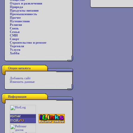
Отдых и развлечения
Природа
Продукты питания
Промышленность
Прочее
Путешествия
Религия
Связь
Семья
СМИ
Спорт
Строительство и ремонт
Торговля
Услуги
Хобби
Опции каталога
Добавить сайт
Изменить данные
Информация