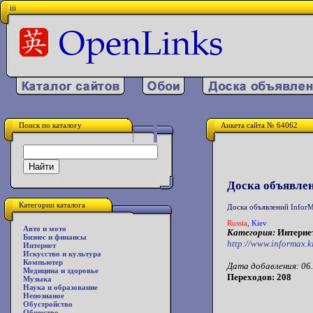
iii
Поиск по каталогу
Анкета сайта № 64062
Доска объявле
Категории каталога
Доска объявлений InforM
Russia
,
Kiev
Авто и мото
Категория:
Интернет
Бизнес и финансы
http://www.informax.k
Интернет
Искусство и культура
Компьютер
Дата добавления: 06.
Медицина и здоровье
Переходов: 208
Музыка
Наука и образование
Непознаное
Обустройство
Общество