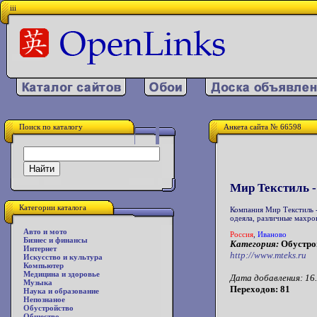
iii
Поиск по каталогу
Анкета сайта № 66598
Мир Текстиль -
Категории каталога
Компания Мир Текстиль -
одеяла, различные махро
Авто и мото
Россия
,
Иваново
Бизнес и финансы
Категория:
Обустрой
Интернет
http://www.mteks.ru
Искусство и культура
Компьютер
Медицина и здоровье
Дата добавления: 16.
Музыка
Переходов: 81
Наука и образование
Непознаное
Обустройство
Общество