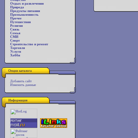
Отдых и развлечения
Природа
Продукты питания
Промышленность
Прочее
Путешествия
Религия
Связь
Семья
СМИ
Спорт
Строительство и ремонт
Торговля
Услуги
Хобби
Опции каталога
Добавить сайт
Изменить данные
Информация