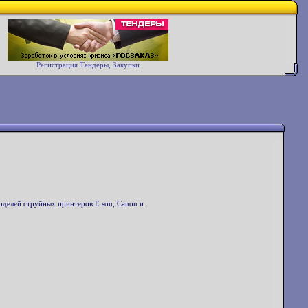
Регистрация Тендеры, Закупки
оделей струйных принтеров E son, Canon и .