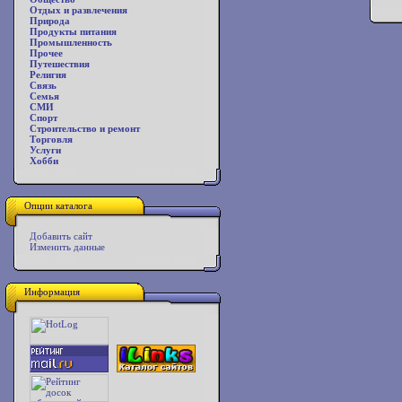
Отдых и развлечения
Природа
Продукты питания
Промышленность
Прочее
Путешествия
Религия
Связь
Семья
СМИ
Спорт
Строительство и ремонт
Торговля
Услуги
Хобби
Опции каталога
Добавить сайт
Изменить данные
Информация