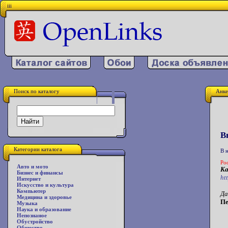
iii
Поиск по каталогу
Анке
В
Категории каталога
В 
Ро
Авто и мото
Ка
Бизнес и финансы
htt
Интернет
Искусство и культура
Компьютер
Да
Медицина и здоровье
Пе
Музыка
Наука и образование
Непознаное
Обустройство
Общество