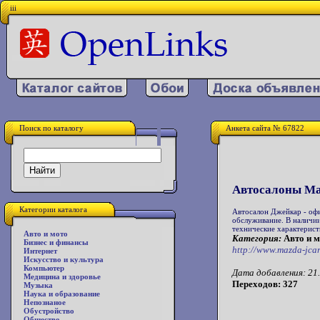
iii
Поиск по каталогу
Анкета сайта № 67822
Автосалоны Ма
Категории каталога
Автосалон Джейкар - оф
обслуживание. В наличии
технические характерист
Авто и мото
Категория:
Авто и 
Бизнес и финансы
http://www.mazda-jcar
Интернет
Искусство и культура
Компьютер
Дата добавления: 21.
Медицина и здоровье
Переходов: 327
Музыка
Наука и образование
Непознаное
Обустройство
Общество