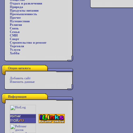
Отдых и развлечения
Природа
Продукты питания
Промышленность
Прочее
Путешествия
Религия
Связь
Семья
СМИ
Спорт
Строительство и ремонт
Торговля
Услуги
Хобби
Опции каталога
Добавить сайт
Изменить данные
Информация