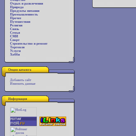
Отдых и развлечения
Природа
Продукты питания
Промышленность
Прочее
Путешествия
Религия
Связь
Семья
СМИ
Спорт
Строительство и ремонт
Торговля
Услуги
Хобби
Опции каталога
Добавить сайт
Изменить данные
Информация