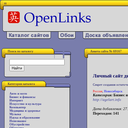
iii
Поиск по каталогу
Анкета сайта № 69167
Личный сайт д
Категории каталога
Секрет создания остаточ
Россия
,
Новосибирск
Авто и мото
Категория:
Бизнес и
Бизнес и финансы
http://agelart.info
Интернет
Искусство и культура
Компьютер
Дата добавления: 27.
Медицина и здоровье
Переходов: 141
Музыка
Наука и образование
Непознаное
Обустройство
Общество