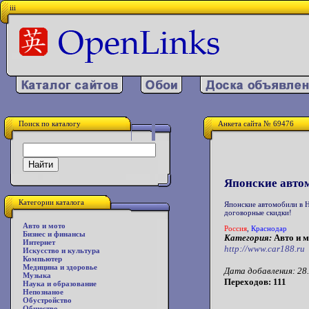
iii
Поиск по каталогу
Анкета сайта № 69476
Японские автом
Категории каталога
Японские автомобили в 
договорные скидки!
Авто и мото
Россия
,
Краснодар
Бизнес и финансы
Категория:
Авто и м
Интернет
http://www.car188.ru
Искусство и культура
Компьютер
Медицина и здоровье
Дата добавления: 28.
Музыка
Переходов: 111
Наука и образование
Непознаное
Обустройство
Общество