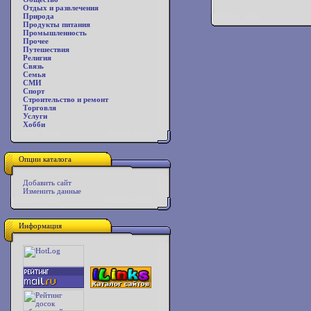
Отдых и развлечения
Природа
Продукты питания
Промышленность
Прочее
Путешествия
Религия
Связь
Семья
СМИ
Спорт
Строительство и ремонт
Торговля
Услуги
Хобби
Опции каталога
Добавить сайт
Изменить данные
Информация