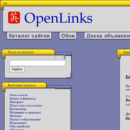
iii
Поиск по каталогу
Анке
Б
Категории каталога
На
из
Авто и мото
Ро
Бизнес и финансы
Ка
Интернет
ht
Искусство и культура
Компьютер
Медицина и здоровье
Да
Музыка
Пе
Наука и образование
Непознаное
Обустройство
Общество