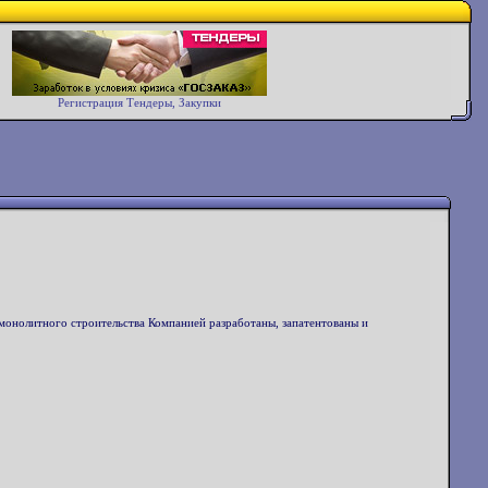
Регистрация Тендеры, Закупки
 монолитного строительства Компанией разработаны, запатентованы и