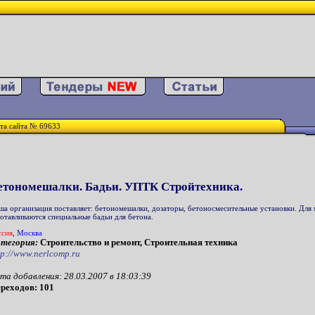
та сайта № 69633
етономешалки. Бадьи. УПТК Стройтехника.
ша организация поставляет: бетономешалки, дозаторы, бетоносмесительные установки. Для
готавливаются специальные бадьи для бетона.
ссия
,
Москва
тегория:
Строительство и ремонт, Строительная техника
tp://www.nerlcomp.ru
та добавления: 28.03.2007 в 18:03:39
реходов: 101