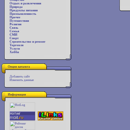
Отдых и развлечения
Природа
Продукты питания
Промышленность
Прочее
Путешествия
Религия
Связь
Семья
СМИ
Спорт
Строительство и ремонт
Торговля
Услуги
Хобби
Опции каталога
Добавить сайт
Изменить данные
Информация