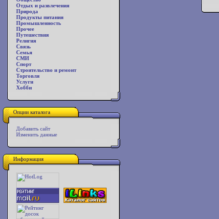
Отдых и развлечения
Природа
Продукты питания
Промышленность
Прочее
Путешествия
Религия
Связь
Семья
СМИ
Спорт
Строительство и ремонт
Торговля
Услуги
Хобби
Опции каталога
Добавить сайт
Изменить данные
Информация