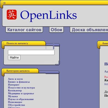
iii
Поиск по каталогу
Анке
П
Категории каталога
Ад
Ро
Авто и мото
Ка
Бизнес и финансы
ht
Интернет
Искусство и культура
Компьютер
Да
Медицина и здоровье
Пе
Музыка
Наука и образование
Непознаное
Обустройство
Общество