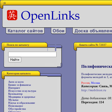
iii
Поиск по каталогу
Анкета сайта № 72037
Полифонически
Категории каталога
Полифонические мелодии
форматы мелодий m 3, am
Авто и мото
Россия
,
Москва
Бизнес и финансы
Категория:
Связь, 
Интернет
http://mobileon.ru
Искусство и культура
Компьютер
Медицина и здоровье
Дата добавления: 08.
Музыка
Переходов: 114
Наука и образование
Непознаное
Обустройство
Общество