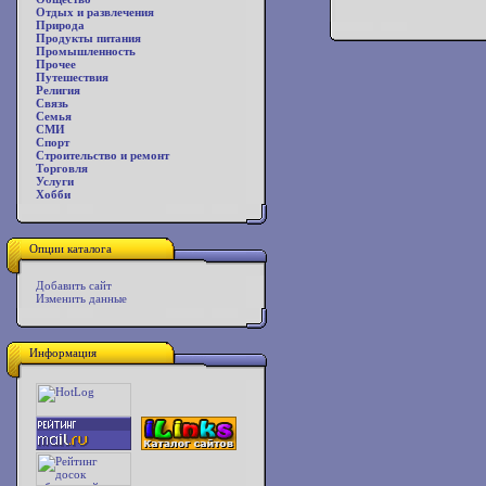
Отдых и развлечения
Природа
Продукты питания
Промышленность
Прочее
Путешествия
Религия
Связь
Семья
СМИ
Спорт
Строительство и ремонт
Торговля
Услуги
Хобби
Опции каталога
Добавить сайт
Изменить данные
Информация