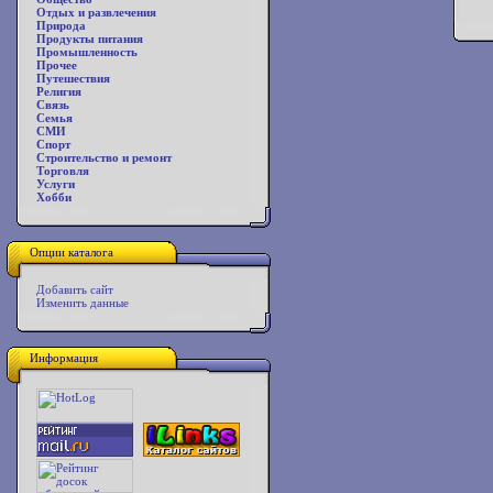
Отдых и развлечения
Природа
Продукты питания
Промышленность
Прочее
Путешествия
Религия
Связь
Семья
СМИ
Спорт
Строительство и ремонт
Торговля
Услуги
Хобби
Опции каталога
Добавить сайт
Изменить данные
Информация