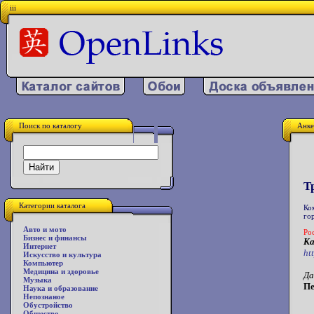
iii
Поиск по каталогу
Анке
Т
Категории каталога
Ко
го
Авто и мото
Ро
Бизнес и финансы
Ка
Интернет
ht
Искусство и культура
Компьютер
Медицина и здоровье
Да
Музыка
Пе
Наука и образование
Непознаное
Обустройство
Общество