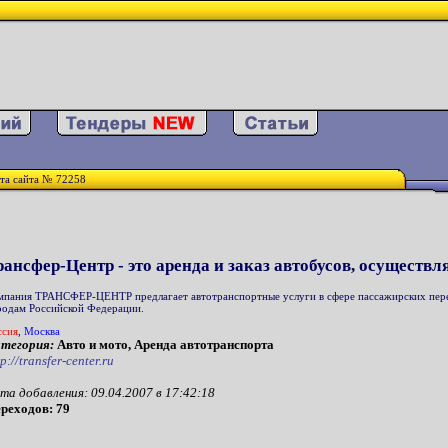
та сайта № 72258
рансфер-Центр - это аренда и заказ автобусов, осуществ
мпания ТРАНCФЕР-ЦЕНТР предлагает автотранспортные услуги в сфере пассажирских перево
родам Российской Федерации.
ссия
,
Москва
тегория:
Авто и мото, Аренда автотранспорта
tp://transfer-center.ru
та добавления: 09.04.2007 в 17:42:18
реходов: 79