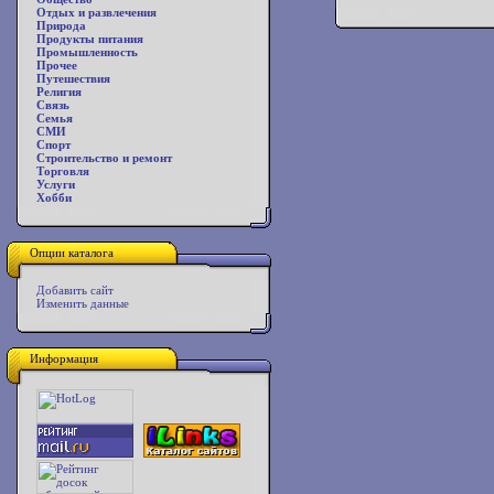
Отдых и развлечения
Природа
Продукты питания
Промышленность
Прочее
Путешествия
Религия
Связь
Семья
СМИ
Спорт
Строительство и ремонт
Торговля
Услуги
Хобби
Опции каталога
Добавить сайт
Изменить данные
Информация