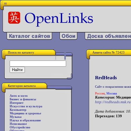
iii
Поиск по каталогу
Анкета сайта № 72423
RedHeads
Категории каталога
Сайт о покраснении кожи
Россия
,
Москва
Авто и мото
Категория:
Медицин
Бизнес и финансы
http://redheads.msk.ru
Интернет
Искусство и культура
Компьютер
Дата добавления: 10.
Медицина и здоровье
Переходов: 139
Музыка
Наука и образование
Непознаное
Обустройство
Общество