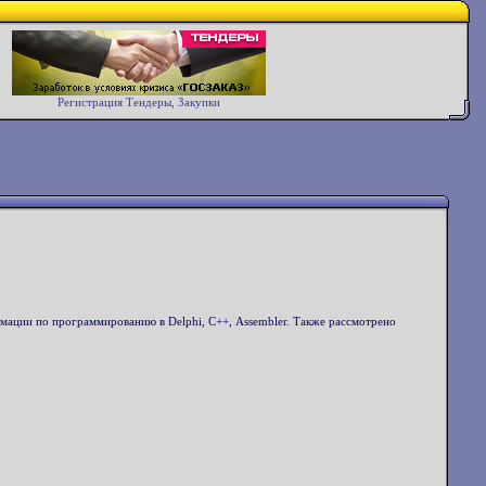
Регистрация Тендеры, Закупки
ции по программированию в Delphi, С++, Assembler. Также рассмотрено