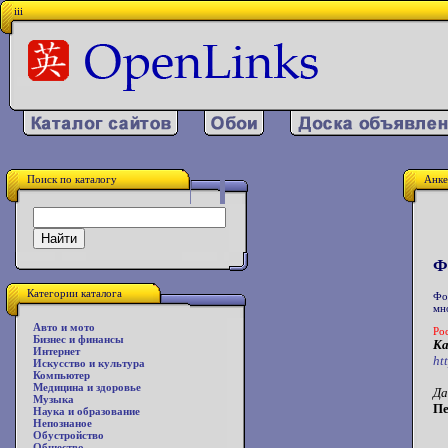
iii
Поиск по каталогу
Анке
Ф
Категории каталога
Фо
мн
Авто и мото
Ро
Бизнес и финансы
Ка
Интернет
ht
Искусство и культура
Компьютер
Медицина и здоровье
Да
Музыка
Пе
Наука и образование
Непознаное
Обустройство
Общество