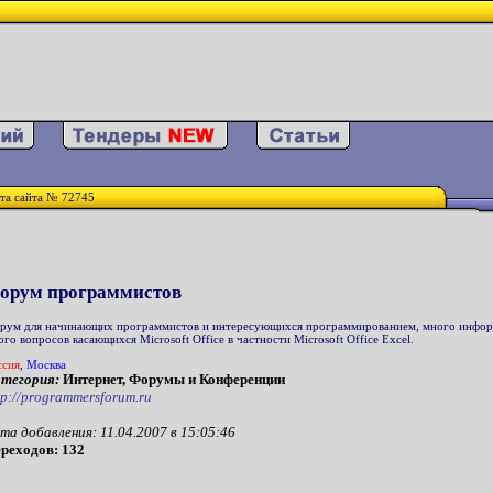
та сайта № 72745
орум программистов
рум для начинающих программистов и интересующихся программированием, много информа
ого вопросов касающихся Microsoft Office в частности Microsoft Office Excel.
ссия
,
Москва
тегория:
Интернет, Форумы и Конференции
tp://programmersforum.ru
та добавления: 11.04.2007 в 15:05:46
реходов: 132