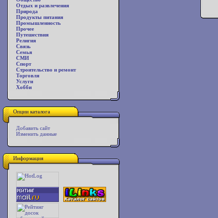
Отдых и развлечения
Природа
Продукты питания
Промышленность
Прочее
Путешествия
Религия
Связь
Семья
СМИ
Спорт
Строительство и ремонт
Торговля
Услуги
Хобби
Опции каталога
Добавить сайт
Изменить данные
Информация