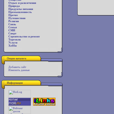
Отдых и развлечения
Природа
Продукты питания
Промышленность
Прочее
Путешествия
Религия
Связь
Семья
СМИ
Спорт
Строительство и ремонт
Торговля
Услуги
Хобби
Опции каталога
Добавить сайт
Изменить данные
Информация