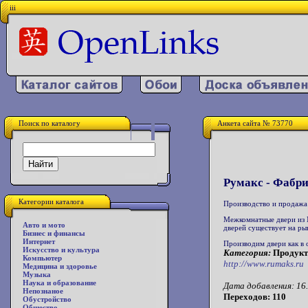
iii
Поиск по каталогу
Анкета сайта № 73770
Румакс - Фабри
Категории каталога
Производство и продажа
Межкомнатные двери из М
Авто и мото
дверей существует на рын
Бизнес и финансы
Интернет
Производим двери как в 
Искусство и культура
Категория:
Продукты
Компьютер
http://www.rumaks.ru
Медицина и здоровье
Музыка
Наука и образование
Дата добавления: 16.
Непознаное
Переходов: 110
Обустройство
Общество