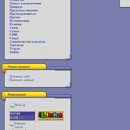
Отдых и развлечения
Природа
Продукты питания
Промышленность
Прочее
Путешествия
Религия
Связь
Семья
СМИ
Спорт
Строительство и ремонт
Торговля
Услуги
Хобби
Опции каталога
Добавить сайт
Изменить данные
Информация