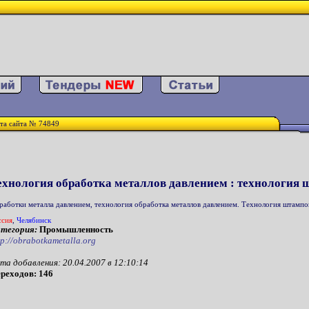
та сайта № 74849
ехнология обработка металлов давлением : технология
работки металла давлением, технология обработка металлов давлением. Технология штампов
ссия
,
Челябинск
тегория:
Промышленность
tp://obrabotkametalla.org
та добавления: 20.04.2007 в 12:10:14
реходов: 146