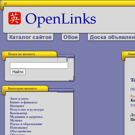
iii
Поиск по каталогу
Анке
Т
Категории каталога
Об
Ро
Авто и мото
Ка
Бизнес и финансы
ht
Интернет
Искусство и культура
Компьютер
Да
Медицина и здоровье
Пе
Музыка
Наука и образование
Непознаное
Обустройство
Общество