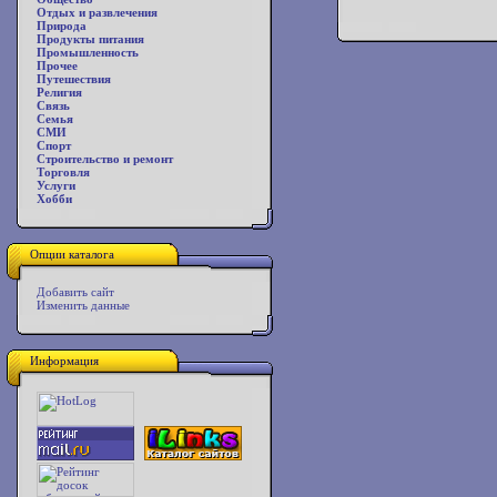
Отдых и развлечения
Природа
Продукты питания
Промышленность
Прочее
Путешествия
Религия
Связь
Семья
СМИ
Спорт
Строительство и ремонт
Торговля
Услуги
Хобби
Опции каталога
Добавить сайт
Изменить данные
Информация