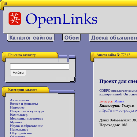
iii
Поиск по каталогу
Анкета сайта № 77342
Проект для спе
Категории каталога
CORPO предлагает компл
корпоративной. Он основ
Авто и мото
Беларусь
,
Минск
Бизнес и финансы
Категория:
Услуги
Интернет
http://www.corpoby.c
Искусство и культура
Компьютер
Медицина и здоровье
Дата добавления: 30.
Музыка
Переходов: 168
Наука и образование
Непознаное
Обустройство
Общество