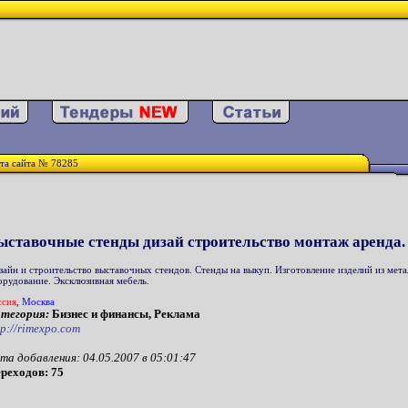
та сайта № 78285
ыставочные стенды дизай строительство монтаж аренда.
зайн и строительство выставочных стендов. Стенды на выкуп. Изготовление изделий из ме
орудование. Эксклюзивная мебель.
ссия
,
Москва
тегория:
Бизнес и финансы, Реклама
tp://rimexpo.com
та добавления: 04.05.2007 в 05:01:47
реходов: 75