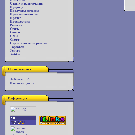
Отдых и развлечения
Природа
Продукты питания
Промышленность
Прочее
Путешествия
Религия
Связь
Семья
СМИ
Спорт
Строительство и ремонт
Торговля
Услуги
Хобби
Опции каталога
Добавить сайт
Изменить данные
Информация