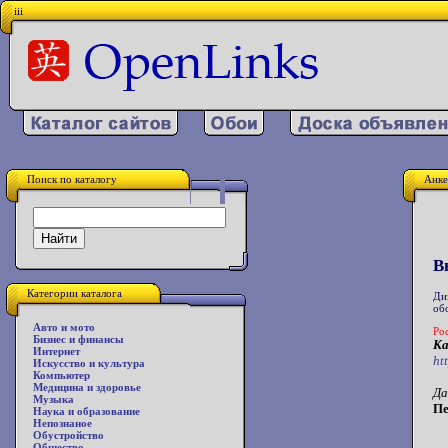
iii
Поиск по каталогу
Анке
В
Категории каталога
Ди
об
Авто и мото
Ро
Бизнес и финансы
Ка
Интернет
ht
Искусство и культура
Компьютер
Медицина и здоровье
Да
Музыка
Пе
Наука и образование
Непознаное
Обустройство
Общество