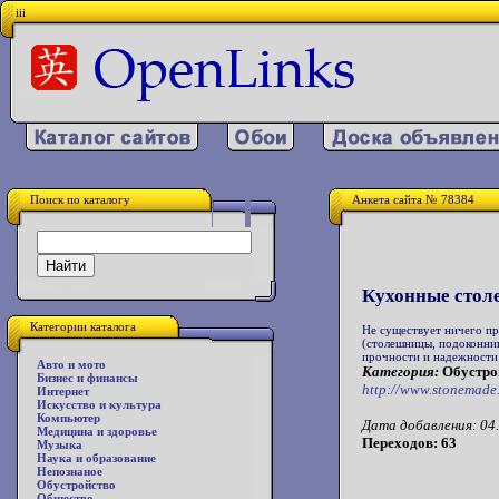
iii
Поиск по каталогу
Анкета сайта № 78384
Кухонные стол
Категории каталога
Не существует ничего пр
(столешницы, подоконни
прочности и надежности
Авто и мото
Категория:
Обустрой
Бизнес и финансы
http://www.stonemade
Интернет
Искусство и культура
Компьютер
Дата добавления: 04.
Медицина и здоровье
Переходов: 63
Музыка
Наука и образование
Непознаное
Обустройство
Общество