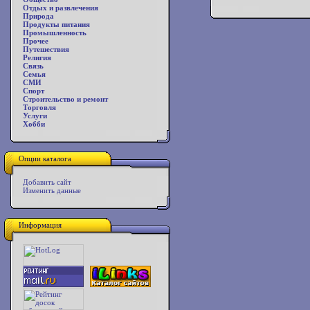
Отдых и развлечения
Природа
Продукты питания
Промышленность
Прочее
Путешествия
Религия
Связь
Семья
СМИ
Спорт
Строительство и ремонт
Торговля
Услуги
Хобби
Опции каталога
Добавить сайт
Изменить данные
Информация