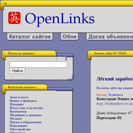
iii
Поиск по каталогу
Анкета сайта № 79165
Лёгкий заработ
Категории каталога
На моём сайте вы узнаете
Россия
,
Челябинск
Авто и мото
Категория:
Бизнес и
Бизнес и финансы
http://bukmekers.vo.uz
Интернет
Искусство и культура
Компьютер
Дата добавления: 07.
Медицина и здоровье
Переходов: 82
Музыка
Наука и образование
Непознаное
Обустройство
Общество