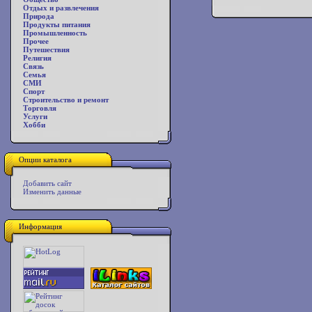
Отдых и развлечения
Природа
Продукты питания
Промышленность
Прочее
Путешествия
Религия
Связь
Семья
СМИ
Спорт
Строительство и ремонт
Торговля
Услуги
Хобби
Опции каталога
Добавить сайт
Изменить данные
Информация