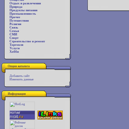
Отдых и развлечения
Природа
Продукты питания
Промышленность
Прочее
Путешествия
Религия
Связь
Семья
СМИ
Спорт
Строительство и ремонт
Торговля
Услуги
Хобби
Опции каталога
Добавить сайт
Изменить данные
Информация