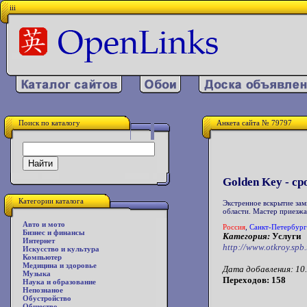
iii
Поиск по каталогу
Анкета сайта № 79797
Golden Key - с
Категории каталога
Экстренное вскрытие зам
области. Мастер приезжа
Авто и мото
Россия
,
Санкт-Петербург
Бизнес и финансы
Категория:
Услуги
Интернет
http://www.otkroy.spb.
Искусство и культура
Компьютер
Медицина и здоровье
Дата добавления: 10.
Музыка
Переходов: 158
Наука и образование
Непознаное
Обустройство
Общество