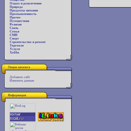
Отдых и развлечения
Природа
Продукты питания
Промышленность
Прочее
Путешествия
Религия
Связь
Семья
СМИ
Спорт
Строительство и ремонт
Торговля
Услуги
Хобби
Опции каталога
Добавить сайт
Изменить данные
Информация