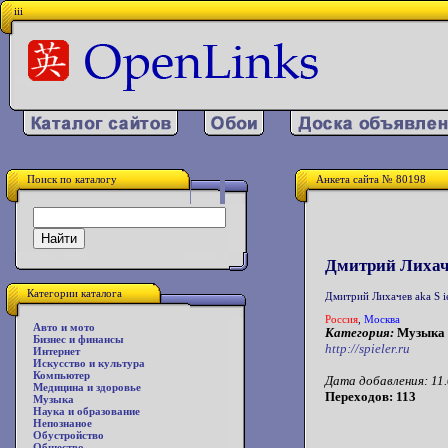
iii
Поиск по каталогу
Анкета сайта № 80198
Дмитрий Лихаче
Категории каталога
Дмитрий Лихачев aka S ie
Россия
,
Москва
Авто и мото
Категория:
Музыка
Бизнес и финансы
http://spieler.ru
Интернет
Искусство и культура
Компьютер
Дата добавления: 11.
Медицина и здоровье
Переходов: 113
Музыка
Наука и образование
Непознаное
Обустройство
Общество