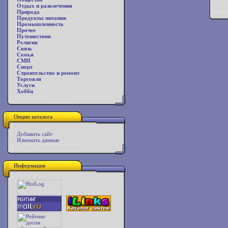
Отдых и развлечения
Природа
Продукты питания
Промышленность
Прочее
Путешествия
Религия
Связь
Семья
СМИ
Спорт
Строительство и ремонт
Торговля
Услуги
Хобби
Опции каталога
Добавить сайт
Изменить данные
Информация