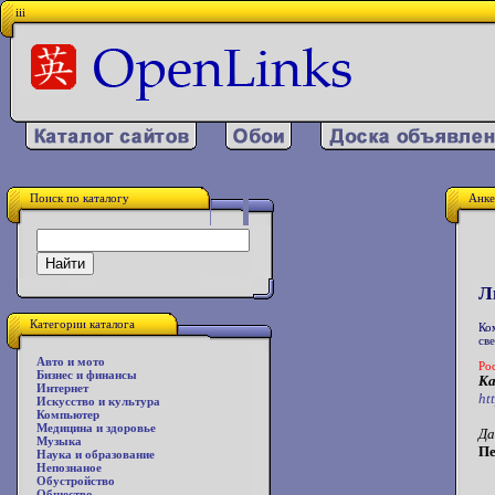
iii
Поиск по каталогу
Анке
Л
Категории каталога
Ко
св
Авто и мото
Ро
Бизнес и финансы
Ка
Интернет
ht
Искусство и культура
Компьютер
Медицина и здоровье
Да
Музыка
Пе
Наука и образование
Непознаное
Обустройство
Общество