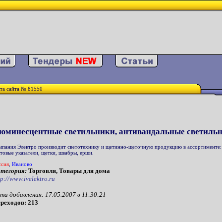
та сайта № 81550
юминесцентные светильники, антивандальные светильни
мпания Электро производит светотехнику и щетинно-щеточную продукцию в ассортименте: 
етовые указатели, щетки, швабры, ерши.
ссия
,
Иваново
тегория:
Торговля, Товары для дома
tp://www.ivelektro.ru
та добавления: 17.05.2007 в 11:30:21
реходов: 213