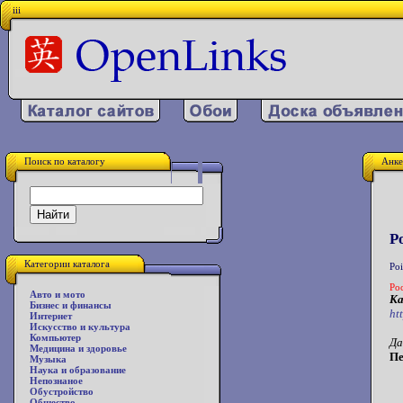
iii
Поиск по каталогу
Анке
P
Категории каталога
Po
Ро
Авто и мото
Ка
Бизнес и финансы
ht
Интернет
Искусство и культура
Компьютер
Да
Медицина и здоровье
Пе
Музыка
Наука и образование
Непознаное
Обустройство
Общество