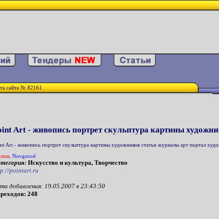
та сайта № 82161
oint Art - живопись портрет скульптура картины художн
int Art - живопись портрет скульптура картины художников статьи журналы арт портал худо
сиия
,
Novgorod
тегория:
Искусство и культура, Творчество
tp://pointart.ru
та добавления: 19.05.2007 в 23:43:50
реходов: 248