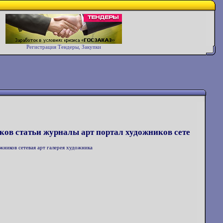
Регистрация Тендеры, Закупки
иков статьи журналы арт портал художников сете
жников сетевая арт галерея художника