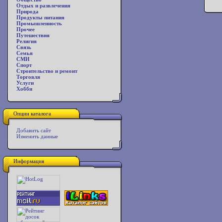
Отдых и развлечения
Природа
Продукты питания
Промышленность
Прочее
Путешествия
Религия
Связь
Семья
СМИ
Спорт
Строительство и ремонт
Торговля
Услуги
Хобби
Опции каталога
Добавить сайт
Изменить данные
Информация