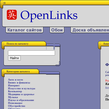
iii
Поиск по каталогу
Анке
Ф
Категории каталога
Са
ре
Авто и мото
Ро
Бизнес и финансы
Ка
Интернет
ht
Искусство и культура
Компьютер
Медицина и здоровье
Да
Музыка
Пе
Наука и образование
Непознаное
Обустройство
Общество