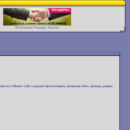
Регистрация Тендеры, Закупки
вости о Милен. Сайт содержит фотогаллереи, авторские обои, аватары, редкие