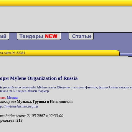
та сайта № 82361
орм Mylene Organization of Russia
йт российского фан-клуба Mylene armer.Общение и встречи фанатов, форум.Самые свежие но
миксы, m 3 и видео Милен Фармер.
ссия
,
Москва
тегория:
Музыка, Группы и Исполнители
tp://mylenefarmer.org.ru
та добавления: 21.05.2007 в 02:33:00
реходов: 213