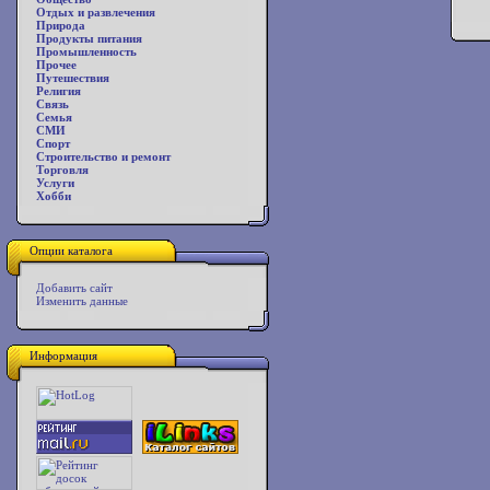
Отдых и развлечения
Природа
Продукты питания
Промышленность
Прочее
Путешествия
Религия
Связь
Семья
СМИ
Спорт
Строительство и ремонт
Торговля
Услуги
Хобби
Опции каталога
Добавить сайт
Изменить данные
Информация