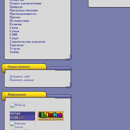
Отдых и развлечения
Природа
Продукты питания
Промышленность
Прочее
Путешествия
Религия
Связь
Семья
СМИ
Спорт
Строительство и ремонт
Торговля
Услуги
Хобби
Опции каталога
Добавить сайт
Изменить данные
Информация