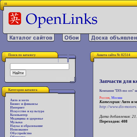
iii
Поиск по каталогу
Анкета сайта № 82514
Запчасти для к
Категории каталога
Компания "DIS-mo ors" з
Россия
,
Москва
Авто и мото
Категория:
Авто и м
Бизнес и финансы
http://www.dis-motors
Интернет
Искусство и культура
Компьютер
Дата добавления: 21.
Медицина и здоровье
Переходов: 408
Музыка
Наука и образование
Непознаное
Обустройство
Общество