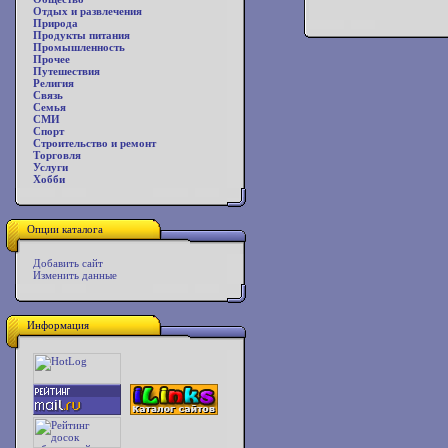
Отдых и развлечения
Природа
Продукты питания
Промышленность
Прочее
Путешествия
Религия
Связь
Семья
СМИ
Спорт
Строительство и ремонт
Торговля
Услуги
Хобби
Опции каталога
Добавить сайт
Изменить данные
Информация