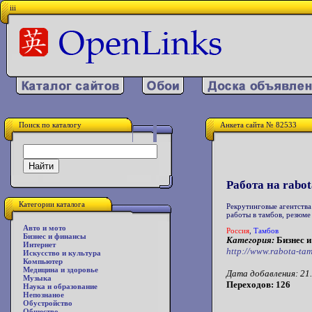
iii
Поиск по каталогу
Анкета сайта № 82533
Работа на rabot
Категории каталога
Рекрутинговые агентства
работы в тамбов, резюме
Авто и мото
Россия
,
Тамбов
Бизнес и финансы
Категория:
Бизнес и
Интернет
http://www.rabota-tam
Искусство и культура
Компьютер
Медицина и здоровье
Дата добавления: 21.
Музыка
Переходов: 126
Наука и образование
Непознаное
Обустройство
Общество