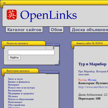
iii
Поиск по каталогу
Анкета сайта № 82834
Тур в Марибор
Категории каталога
Про Марибор. История М
трассами.
Авто и мото
Россия
,
Москва
Бизнес и финансы
Категория:
Путешес
Интернет
http://www.maribor.ru
Искусство и культура
Компьютер
Медицина и здоровье
Дата добавления: 22.
Музыка
Переходов: 108
Наука и образование
Непознаное
Обустройство
Общество