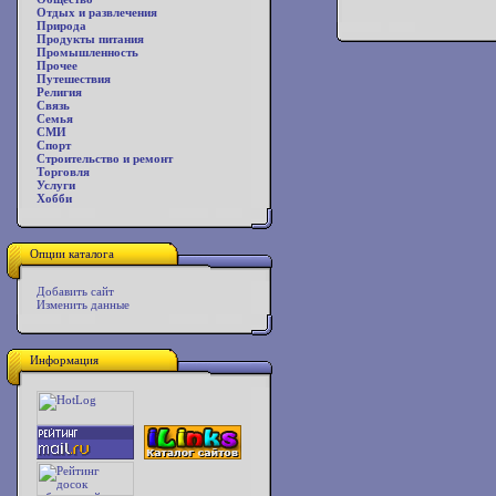
Отдых и развлечения
Природа
Продукты питания
Промышленность
Прочее
Путешествия
Религия
Связь
Семья
СМИ
Спорт
Строительство и ремонт
Торговля
Услуги
Хобби
Опции каталога
Добавить сайт
Изменить данные
Информация