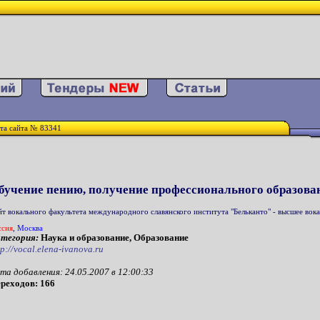
та сайта № 83341
бучение пению, получение профессионального образова
йт вокального факультета международного славянского института "Бельканто" - высшее вок
ссия
,
Москва
тегория:
Наука и образование, Образование
tp://vocal.elena-ivanova.ru
та добавления: 24.05.2007 в 12:00:33
реходов: 166