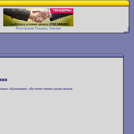
Регистрация Тендеры, Закупки
ния
альное образование, обучение пению уроки вокала