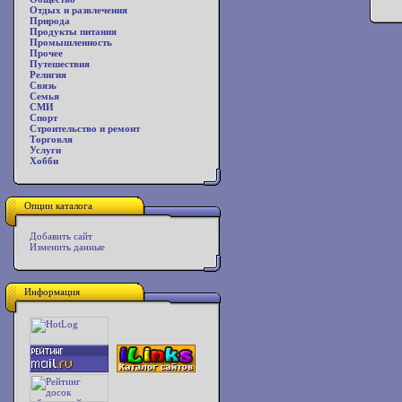
Отдых и развлечения
Природа
Продукты питания
Промышленность
Прочее
Путешествия
Религия
Связь
Семья
СМИ
Спорт
Строительство и ремонт
Торговля
Услуги
Хобби
Опции каталога
Добавить сайт
Изменить данные
Информация