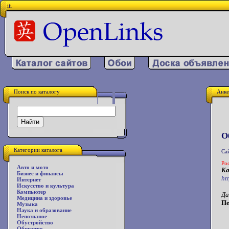
iii
Поиск по каталогу
Анке
О
Категории каталога
Са
Ро
Авто и мото
Ка
Бизнес и финансы
ht
Интернет
Искусство и культура
Компьютер
Да
Медицина и здоровье
Пе
Музыка
Наука и образование
Непознаное
Обустройство
Общество