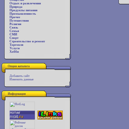
Отдых и развлечения
Природа
Продукты питания
Промышленность
Прочее
Путешествия
Религия
Связь
Семья
СМИ
Спорт
Строительство и ремонт
Торговля
Услуги
Хобби
Опции каталога
Добавить сайт
Изменить данные
Информация