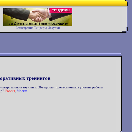
Регистрация Тендеры, Закупки
поративных тренингов
сультированию и коучингу. Объединяет профессионалов уровень работы
ер".
Россия
,
Москва