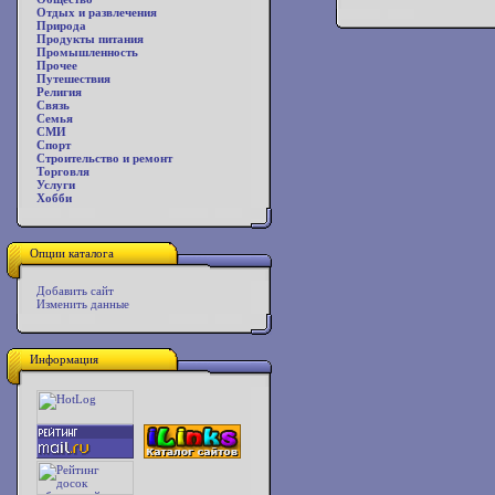
Отдых и развлечения
Природа
Продукты питания
Промышленность
Прочее
Путешествия
Религия
Связь
Семья
СМИ
Спорт
Строительство и ремонт
Торговля
Услуги
Хобби
Опции каталога
Добавить сайт
Изменить данные
Информация