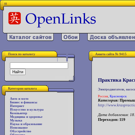
iii
Поиск по каталогу
Анкета сайта № 9415
Практика Крас
Категории каталога
Электродвигатели, насос
Россия
,
Красноярск
Авто и мото
Категория:
Промышл
Бизнес и финансы
http://www.kraspracti
Интернет
Искусство и культура
Компьютер
Дата добавления: 18.
Медицина и здоровье
Переходов: 119
Музыка
Наука и образование
Непознаное
Обустройство
Общество