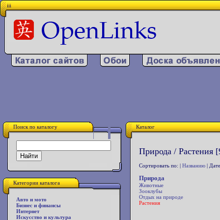
iii
Поиск по каталогу
Каталог
Природа / Растения [
Сортировать по: |
Названию
| Дате
Природа
Категории каталога
Животные
Зооклубы
Отдых на природе
Авто и мото
Растения
Бизнес и финансы
Интернет
Искусство и культура