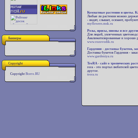
Комнатные растения и цветы. К
Любые ли растения можно держать
- видят, слышат, осязают, пробую
myflowers.msk.ru
Розы, ирисы, пионы и все други
Для людей, увлеченных цветоводст
Баннеры
Акклиматизированные и хорошо р
www.rozovodik.ru
Гардения - доставка букетов, за
Доставка букетов Гардения - заказ 
www.gardeniya.ru
Copyright
TroRA - сайт о тропических рас
rora - это портал любителей цве
другое.
Copyright
Всего.RU
trora.ru