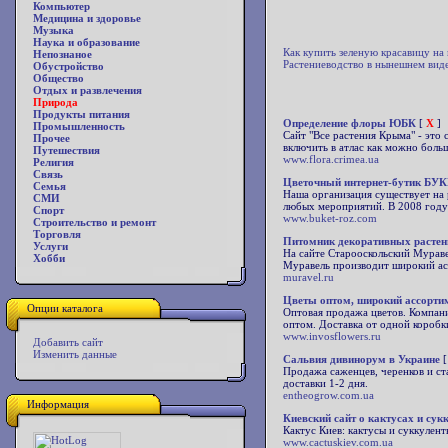
Компьютер
Медицина и здоровье
Музыка
Наука и образование
Как купить зеленую красавицу на
Непознаное
Растениеводство в нынешнем виде
Обустройство
Общество
Отдых и развлечения
Природа
Продукты питания
Определение флоры ЮБК
[
X
]
Промышленность
Сайт "Все растения Крыма" - это
Прочее
включить в атлас как можно боль
Путешествия
www.flora.crimea.ua
Религия
Связь
Цветочный интернет-бутик БУ
Семья
Наша организация существует на р
СМИ
любых мероприятий. В 2008 году 
Спорт
www.buket-roz.com
Строительство и ремонт
Торговля
Питомник декоративных растен
Услуги
На сайте Старооскольский Мурав
Хобби
Муравель производит широкий ас
muravel.ru
Цветы оптом, широкий ассорти
Опции каталога
Оптовая продажа цветов. Компани
оптом. Доставка от одной коробк
www.invosflowers.ru
Добавить сайт
Изменить данные
Сальвия дивинорум в Украине
[
Продажа саженцев, черенков и ста
доставки 1-2 дня.
entheogrow.com.ua
Информация
Киевский сайт о кактусах и сук
Кактус Киев: кактусы и суккулен
www.cactuskiev.com.ua