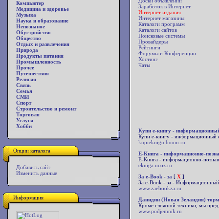
Доски объявлений
Компьютер
Заработок в Интернет
Медицина и здоровье
Интернет издания
Музыка
Интернет магазины
Наука и образование
Каталоги программ
Непознаное
Каталоги сайтов
Обустройство
Поисковые системы
Общество
Провайдеры
Отдых и развлечения
Рейтинги
Природа
Форумы и Конференции
Продукты питания
Хостинг
Промышленность
Чаты
Прочее
Путешествия
Религия
Связь
Семья
СМИ
Спорт
Строительство и ремонт
Торговля
Услуги
Хобби
Купи е-книгу - информационны
Купи е-книгу - информационный е
kupieknigu.boom.ru
Опции каталога
Е-Книга - информационно-позн
Е-Книга - информационно-познава
ekniga.ucoz.ru
Добавить сайт
Изменить данные
За e-Book - за
[
X
]
За e-Book - за - Информационный
www.zaebookza.ru
Информация
Данидин (Новая Зеландия) тор
Кроме сложной техники, мы предл
www.podjemnik.ru