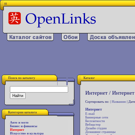
iii
Поиск по каталогу
Каталог
Интернет / Интернет
Сортировать по: |
Названию
| Дате
Интернет
Категории каталога
E-mail
Баннерные сети
Бесплатности
Авто и мото
Вебмастер
Бизнес и финансы
Дизайн студии
Интернет
Домашние страницы
Искусство и культура