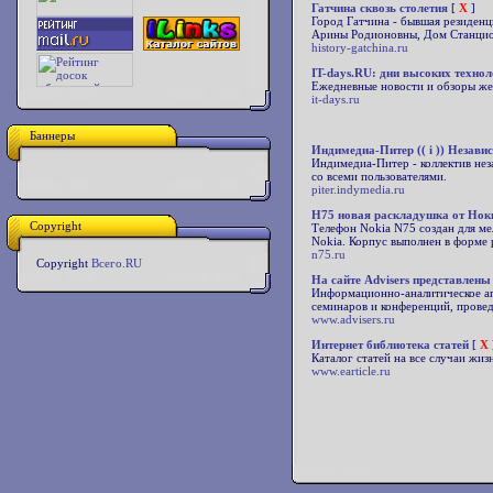
Гатчина сквозь столетия
[
X
]
Город Гатчина - бывшая резиденц
Арины Родионовны, Дом Станционн
history-gatchina.ru
IT-days.RU: дни высоких технол
Ежедневные новости и обзоры жел
it-days.ru
Баннеры
Индимедиа-Питер (( i )) Незав
Индимедиа-Питер - коллектив не
со всеми пользователями.
piter.indymedia.ru
H75 новая раскладушка от Ноки
Copyright
Телефон Nokia N75 создан для м
Nokia. Корпус выполнен в форме 
n75.ru
Copyright
Всего.RU
На сайте Advisers представлены
Информационно-аналитическое аге
семинаров и конференций, прове
www.advisers.ru
Интернет библиотека статей
[
X
Каталог статей на все случаи жиз
www.earticle.ru