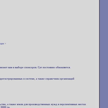
щая >
может вам в выборе спонсоров. Сат постоянно обновляется.
арегистрированных в системе, а также справочник организаций
ьство, а также земли для производственных нужд в перспективных местах
3000 га.