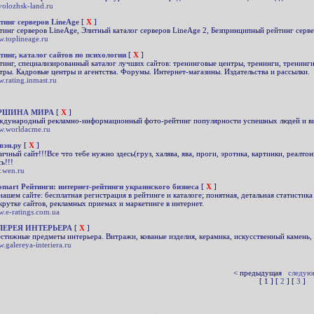
volozhsk-land.ru
тинг серверов LineAge
[
X
]
тинг серверов LineAge, Элитный каталог серверов LineAge 2, Безпринципный рейтинг серве
.toplineage.ru
тинг, каталог сайтов по психологии
[
X
]
тинг, специализированный каталог лучших сайтов: тренинговые центры, тренинги, тренинг
тры. Кадровые центры и агентства. Форумы. Интернет-магазины. Издательства и рассылки.
.rating.inmast.ru
РШИНА МИРА
[
X
]
дународный рекламно-информационный фото-рейтинг популярности успешных людей и ви
.worldacme.ru
вэн.ру
[
X
]
ичный сайт!!!Все что тебе нужно здесь(груз, халява, ява, проги, эротика, картинки, реалт
сь!!!
.wen.ru
omart Рейтинги: интернет-рейтинги украинского бизнеса
[
X
]
нашем сайте: бесплатная регистрация в рейтинге и каталоге; понятная, детальная статистика
крутке сайтов, рекламных приемах и маркетинге в интернет.
.e-ratings.com.ua
ЛЕРЕЯ ИНТЕРЬЕРА
[
X
]
стижные предметы интерьера. Витражи, кованые изделия, керамика, искусственный камень, ж
.galereya-interiera.ru
< предыдущая
следую
[ 1 ] [
2
] [
3
]