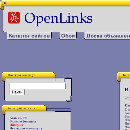
iii
Поиск по каталогу
Ката
Ин
Сор
Ин
Категории каталога
E-m
Бан
Бес
Авто и мото
Веб
Бизнес и финансы
Диз
Интернет
Дом
Искусство и культура