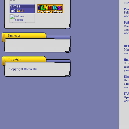
vse
Рей
Рей
www
Рей
Рей
цен
www
Баннеры
ВЕ
Меж
www
Copyright
Яв.
Отл
зде
Copyright
Всего.RU
yaw
Elc
На 
рас
www
ГА
Пре
www