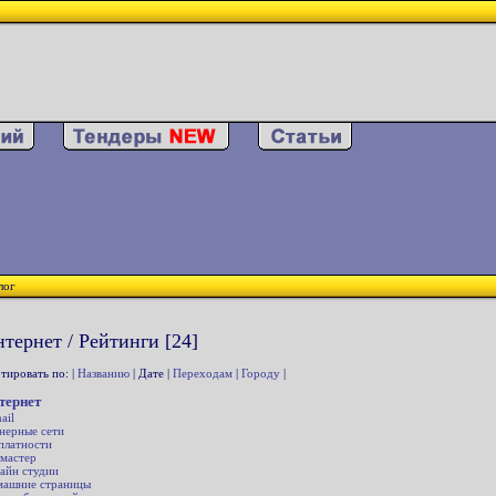
лог
тернет / Рейтинги [24]
тировать по: |
Названию
| Дате |
Переходам
|
Городу
|
тернет
ail
нерные сети
платности
мастер
айн студии
ашние страницы