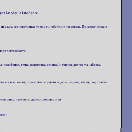
ров LineAge, o LineAge.ru
и продаж, корпоративные тренинги, обучение персонала. Психологические
дов деятельности.
оны, полифония, темы, знакомства, сервисы)и многое другое ты найдешь
 по хостам, хитам, поисковым запросам за день, неделю, месяц, год; статьи о
ивопись, изделия из дерева, роспись стен
щая >