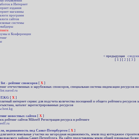
ки объявлений
аботок в Интернет
ернет издания
ернет магазины
алоги программ
алоги сайтов
сковые системы
вайдеры
тинги
умы и Конференции
тинг
ы
< предыдущая
следую
[ 1 ] [
2
] [
3
]
 list - рейтинг спонсоров
[
X
]
тинг отечественных и зарубежных спонсоров, специальная система индексации ресурсов по
list.narod.ru
ST.KG
[
X
]
платный интернет сервис для подсчета количества посещений и общего рейтинга ресурсов з
гызстана, каталог зарегистрированных ресурсов
.best.kg
тинг новостных сайтов
[
X
]
ск рейтинг сайтов Miheeff Регистрация ресурса в рейтинге
eeff.ru
ля, недвижимость под Санкт-Петербургом
[
X
]
длагаются земельные участки на загородная недвижимость, земли под коттеджное строител
воложского района Санкт-Петербурга. На сайте представлены земли общей площадью более 