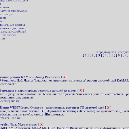
нда автотранспорта
И
зовики
части и аксессуары
формация
дели
йки
циальные дилеры
евозка и доставка
дажа автомобилей
изводители
нинг
< предыдущая
следую
[
1
] [
2
] [ 3 ] [
4
] [
5
] [
6
] [
7
]
сание ремонт КАМАЗ - Завод Ремдизель
[
X
]
 Ремдизель Наб. Челны, Татарстан осуществляет капитальный ремонт автомобилей КАМАЗ.
.remdizel.ru
ормация о характерных дефектах деталей кузовов.
[
X
]
онт и устройство автомобиля. Компания "Авторемонт"занимается ремонтом автомобилей р
розионных разрушениях.
.carrepairs.ru
Центр WESTМастер Очаково - диагностика, ремонт и ТО автомобилей
[
X
]
оводим полное комплексное ТО., -Промывка инжектора -Компьютерная диагностика -Диагн
офессиональная вклейка стекол -Шиномонтаж
tmaster.ucoz.ru
vrolet Niva. Мега моторс.
[
X
]
MEGAM. Автосалон "MEGA MO ORS". На сайте Вы можете получить информацию об автомоби