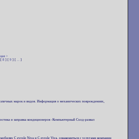
щая >
 [
8
] [
9
] [
...
]
азличных марок и видов. Информация о механических повреждениях,
остика и заправка кондиционеров -Компьютерный Сход-развал
лях C evrole Niva и C evrole Viva, ознакомиться с услугами компании