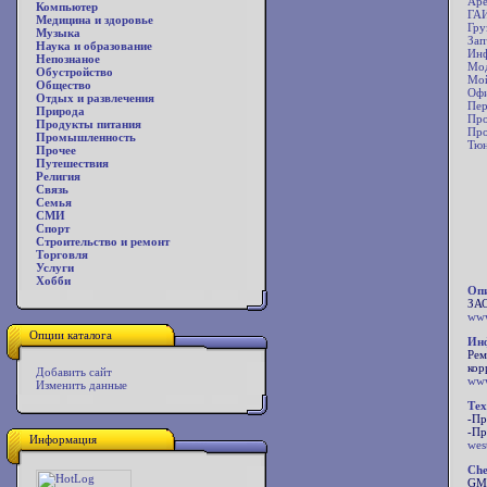
Аре
Компьютер
ГА
Медицина и здоровье
Гру
Музыка
Зап
Наука и образование
Ин
Непознаное
Мо
Обустройство
Мо
Общество
Офи
Отдых и развлечения
Пер
Природа
Про
Продукты питания
Про
Промышленность
Тю
Прочее
Путешествия
Религия
Связь
Семья
СМИ
Спорт
Строительство и ремонт
Торговля
Услуги
Хобби
Опи
ЗАО
www
Опции каталога
Инф
Рем
кор
Добавить сайт
www
Изменить данные
Тех
-Пр
-Пр
Информация
wes
Che
GM-