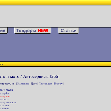
лог
то и мото / Автосервисы [266]
тировать по: |
Названию
| Дате |
Переходам
|
Городу
|
то и мото
оклубы
осервисы
оспорт
острахование
охимия
ошколы