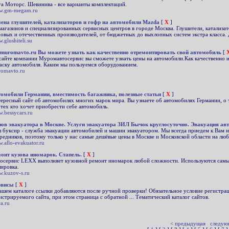
а Моторс. Шевинива - все варианты комплектаций.
w.gm-megam.ru
ена глушителей, катализаторов и гофр на автомобили Mazda
[
X
]
магазинов и специализированных сервисных центров в городе Москва. Глушители, катализа
овых и отечественных производителей, от бюджетных до выхлопных систем экстра класса. 
.glushiteli.su
muromavto.ru Вы можете узнать как качественно отремонтировать свой автомобиль
[
сайте компании Муромавтосервис вы сможете узнать цены на автомобили.Как качественно и
аску автомобиля. Каким мы пользуемся оборудованием.
omavto.ru
омобили Германии, вместимость багажника, полезные статьи
[
X
]
ересный сайт об автомобилях многих марок мира. Вы узнаете об автомобилях Германии, о 
 тех кто хочет приобрести себе автомобиль.
.bessycars.ru
ов эвакуатора в Москве. Услуги эвакуатора ЗИЛ Бычок круглосуточно. Эвакуация ав
 буксир - служба эвакуации автомобилей и машин эвакуатором. Мы всегда приедем к Вам 
редников, поэтому только у нас самые дешёвые цены в Москве и Московской области на лю
.allo-evakuator.ru
онт кузова иномарок. Стапель.
[
X
]
осервис LEXX выполняет кузовной ремонт иномарок любой сложности. Используются самые
ировка.
.kuzov-s.ru
рвисы
[
X
]
ашем каталоге ссылки добавляются после ручной проверки! Обязательное условие регистрац
истрируемого сайта, при этом страница с обратной ... Тематический каталог сайтов.
ca.ru
< предыдущая
следую