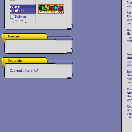
Мег
ww
Зам
12 
мир
www
На 
На 
Баннеры
окр
mur
Авт
Инт
Copyright
для
www
Copyright
Всего.RU
Выз
Ваш
пос
www
Рем
Авт
Пол
www
Се
В н
рег
bal