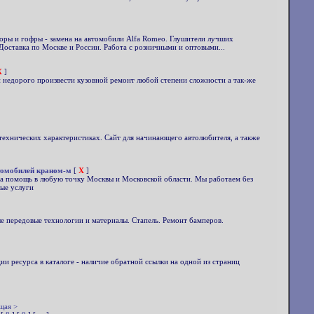
торы и гофры - замена на автомобили Alfa Romeo. Глушители лучших
Доставка по Москве и России. Работа с розничными и оптовыми...
X
]
 недорого произвести кузовной ремонт любой степени сложности а так-же
технических характеристиках. Сайт для начинающего автолюбителя, а также
томобилей краном-м
[
X
]
на помощь в любую точку Москвы и Московской области. Мы работаем без
бые услуги
 передовые технологии и материалы. Стапель. Ремонт бамперов.
ии ресурса в каталоге - наличие обратной ссылки на одной из страниц
щая >