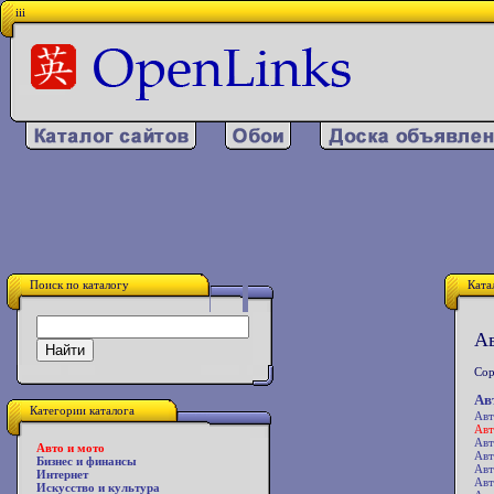
iii
Поиск по каталогу
Ката
Ав
Сор
Ав
Категории каталога
Авт
Авт
Авт
Авто и мото
Авт
Бизнес и финансы
Авт
Интернет
Авт
Искусство и культура