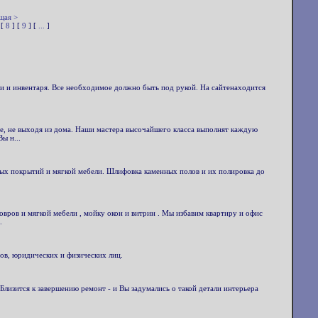
щая >
 [
8
] [
9
] [
...
]
ли и инвентаря. Все необходимое должно быть под рукой. На сайтенаходится
те, не выходя из дома. Наши мастера высочайшего класса выполнят каждую
ы н...
ых покрытий и мягкой мебели. Шлифовка каменных полов и их полировка до
ров и мягкой мебели , мойку окон и витрин . Мы избавим квартиру и офис
.
ров, юридических и физических лиц.
Близится к завершению ремонт - и Вы задумались о такой детали интерьера