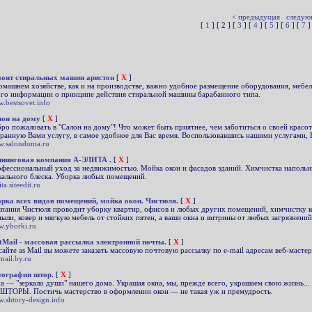
< предыдущая
следую
[
1
] [ 2 ] [
3
] [
4
] [
5
] [
6
] [
7
]
онт стиральных машин аристон
[
X
]
омашнем хозяйстве, как и на производстве, важно удобное размещение оборудования, мебе
го информации о принципе действия стиральной машины барабанного типа.
.bestsovet.info
он на дому
[
X
]
ро пожаловать в "Салон на дому"! Что может быть приятнее, чем заботиться о своей красо
ранную Вами услугу, в самое удобное для Вас время. Воспользовавшись нашими услугами, В
.salondoma.ru
нинговая компания А-ЭЛИТА .
[
X
]
фессиональный уход за недвижимостью. Мойка окон и фасадов зданий. Химчистка напольн
кального блеска. Уборка любых помещений.
ita.siteedit.ru
рка всех видов помещений, мойка окон. Чистюля.
[
X
]
пания Чистюля проводит уборку квартир, офисов и любых других помещений, химчистку ков
пыли, ковер и мягкую мебель от стойких пятен, а ваши окна и витрины от любых загрязнений
.yborki.ru
tMail - массовая рассылка электронной почты.
[
X
]
сайте as Mail вы можете заказать массовую почтовую рассылку по e-mail адресам веб-масте
mail.by.ru
ографии штор.
[
X
]
а — "зеркало души" нашего дома. Украшая окна, мы, прежде всего, украшаем свою жизнь... 
 ШТОРЫ. Постичь мастерство в оформлении окон — не такая уж и премудрость.
.shtory-design.info