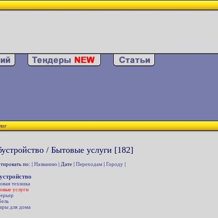
лог
устройство / Бытовые услуги [182]
тировать по: |
Названию
| Дате |
Переходам
|
Городу
|
устройство
овая техника
овые услуги
ерьер
ель
ары для дома