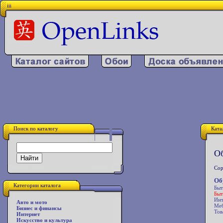
iii
Поиск по каталогу
Ката
Об
Сор
Об
Категории каталога
Быт
Быт
Инт
Авто и мото
Меб
Бизнес и финансы
Тов
Интернет
Искусство и культура