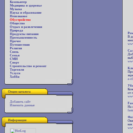
Компьютер
Медицина и здоровье
Музыка
Наука и образование
Непознаное
Обустройство
Общество
Отдых и развлечения
Природа
Рем
Продукты питания
В д
Промышленность
мно
Прочее
www
Путешествия
Религия
Сал
Связь
Доб
Семья
выб
СМИ
www
Спорт
Строительство и ремонт
Кли
Торговля
Про
Услуги
зер
Хобби
a-el
Убо
Ком
Опции каталога
от 
www
Добавить сайт
Fas
Изменить данные
На 
fast
Фот
Информация
Окн
как
www