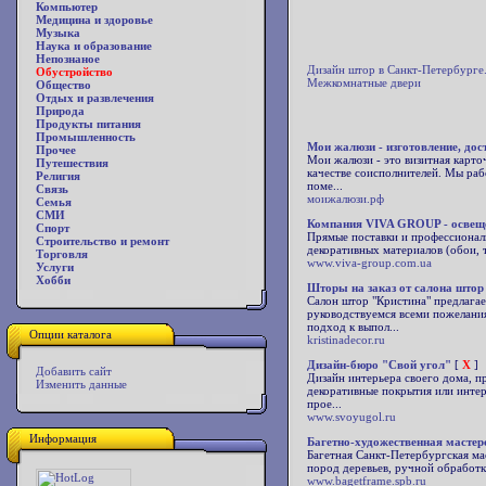
Компьютер
Медицина и здоровье
Музыка
Наука и образование
Непознаное
Дизайн штор в Санкт-Петербурге
Обустройство
Межкомнатные двери
Общество
Отдых и развлечения
Природа
Продукты питания
Промышленность
Мои жалюзи - изготовление, дос
Прочее
Мои жалюзи - это визитная карто
Путешествия
качестве соисполнителей. Мы раб
Религия
поме...
Связь
моижалюзи.рф
Семья
СМИ
Компания VIVA GROUP - освещен
Спорт
Прямые поставки и профессиональ
Строительство и ремонт
декоративных материалов (обои, т
Торговля
www.viva-group.com.ua
Услуги
Хобби
Шторы на заказ от салона штор
Салон штор "Кристина" предлагае
руководствуемся всеми пожелани
подход к выпол...
Опции каталога
kristinadecor.ru
Дизайн-бюро "Свой угол"
[
X
]
Добавить сайт
Дизайн интерьера своего дома, п
Изменить данные
декоративные покрытия или интер
прое...
www.svoyugol.ru
Информация
Багетно-художественная мастер
Багетная Санкт-Петербургская ма
пород деревьев, ручной обработк
www.bagetframe.spb.ru