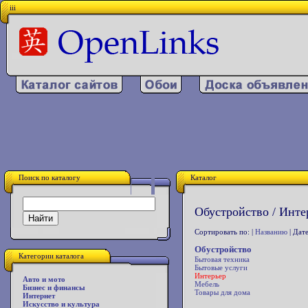
iii
Поиск по каталогу
Каталог
Обустройство / Инте
Сортировать по: |
Названию
| Дате
Обустройство
Категории каталога
Бытовая техника
Бытовые услуги
Интерьер
Авто и мото
Мебель
Бизнес и финансы
Товары для дома
Интернет
Искусство и культура