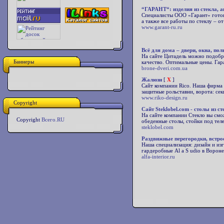
“ГАРАНТ“: изделия из стекла, 
Специалисты ООО «Гарант» готов
а также все работы по стеклу – 
www.garant-ru.ru
Всё для дома – двери, окна, пол
На сайте Цитадель можно подобра
Баннеры
качество. Оптимальные цены. Гара
brone-dveri.com.ua
Жалюзи
[
X
]
Сайт компании Rico. Наша фирма 
защитные рольставни, ворота: с
www.riko-design.ru
Copyright
Сайт Steklobel.com - столы из с
На сайте компании Стекло вы смож
Copyright
Всего.RU
обеденные столы, стойки под теле
steklobel.com
Раздвижные перегородки, встрое
Наша специализация: дизайн и изг
гардеробные Al a S udio в Ворон
alfa-interior.ru