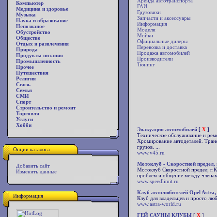
Аренда автотранспорта
Компьютер
ГАИ
Медицина и здоровье
Грузовики
Музыка
Запчасти и аксессуары
Наука и образование
Информация
Непознаное
Модели
Обустройство
Мойки
Общество
Официальные дилеры
Отдых и развлечения
Перевозка и доставка
Природа
Продажа автомобилей
Продукты питания
Производители
Промышленность
Тюнинг
Прочее
Путешествия
Религия
Связь
Семья
СМИ
Спорт
Строительство и ремонт
Торговля
Услуги
Хобби
Эвакуация автомобилей
[
X
]
Техническое обслуживание и рем
Хромирование автодеталей. Тран
грузов. ...
Опции каталога
www.v45.ru
Мотоклуб - Скоростной предел, 
Добавить сайт
Мотоклуб Скоростной предел, г.
Изменить данные
проблем и общение между членам
www.speedlimit.ru
Клуб автолюбителей Opel Astra, 
Информация
Клуб для владельцев и просто люби
www.astra-world.ru
ГЕЙ САУНЫ КЛУБЫ
[
X
]