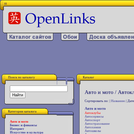
iii
Поиск по каталогу
Каталог
Авто и мото / Авток
Сортировать по: |
Названию
| Дате
Авто и мото
Категории каталога
Автоклубы
Автосервисы
Автоспорт
Авто и мото
Автострахование
Бизнес и финансы
Автохимия
Интернет
Автошколы
Искусство и культура