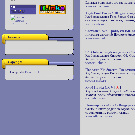
Элитная баня, выбрать сауны для д
www.sauna.name
Клуб Ford Focus 2. Форум влад
Клуб владельцев Ford Focus. Фор
салоны, кредит. Запчасти, ремонт
focus-club.ru
Chevrolet Aveo - фото, статьи, н
Интернет автоклуб Шевроле Авео, 
Баннеры
www.aveoclub.ru
C4-Club.ru - клуб владельцев С
Клуб владельцев Ситроен С4. Фору
Запчасти, ремонт, тюнинг.
Copyright
www.c4-club.ru
Продажа Кia Spectra. Где купит
Copyright
Всего.RU
Клуб владельцев Киа Спектра. Фор
Запчасти, ремонт, тюнинг.
spectra-club.ru
Клуб Honda CR-V
[
X
]
Клуб любителей Хонды CR-V, исто
,форум, доска объявлений, пресса
crvclub.nm.ru
Нижегородский Сайт Внедорож
Сайты Нижегородского Клуба Вн
соревнования, встречи статьи
www.offroad.nn.ru