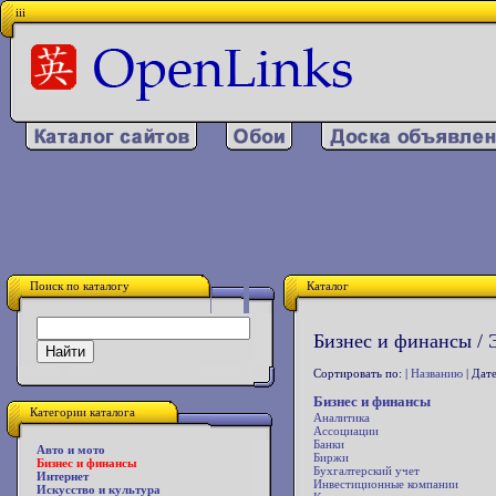
iii
Поиск по каталогу
Каталог
Бизнес и финансы / 
Сортировать по: |
Названию
| Дате
Бизнес и финансы
Категории каталога
Аналитика
Ассоциации
Банки
Авто и мото
Биржи
Бизнес и финансы
Бухгалтерский учет
Интернет
Инвестиционные компании
Искусство и культура