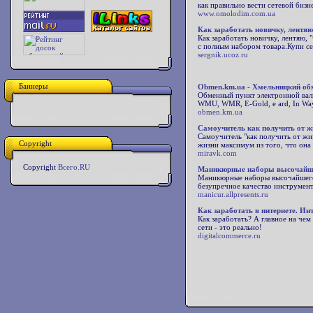
как правильно вести сетевой биз
www.omolodim.com.ua
Как заработать новичку, лентяю
Как заработать новичку, лентяю,
с полным набором товара.Купи се
sergnik.ucoz.ru
Баннеры
Obmen.km.ua - Хмельницкий об
Обменный пункт электронной вал
WMU, WMR, E-Gold, e ard, In Way
obmen.km.ua
Самоучитель как получить от ж
Самоучитель "как получить от жи
Copyright
жизни максимум из того, что она
miravk.com
Copyright
Всего.RU
Маникюрные наборы высочайшего 
Маникюрные наборы высочайшего к
безупречное качество инструмен
manicur.allpresents.ru
Как заработать в интернете. Инт
Как заработать? А главное на чем
сети - это реально!
digitalcommerce.ru