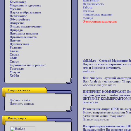
Консалтинг
Компьютер
Недвижимость
Медицина и здоровье
Работа
Музыка
Реклама
Наука и образование
Финансовые издания
Непознаное
Фонды
Обустройство
Электронная коммерция
Общество
Отдых и развлечения
Природа
Продукты питания
Промышленность
Прочее
Путешествия
Религия
Связь
Семья
СМИ
eMLM.ru - Сетевой Маркетинг [
Спорт
Портал о сетевом маркетинге - м
Строительство и ремонт
млм и бизнесе в интернете.
Торговля
emlm.ru
Услуги
Хобби
Best-Analysis - лучший монитор
Bes -Analysis - мониторинг YI пр
www.best-analysis.nm.ru
Опции каталога
ИНТЕРНЕТ-КОММЕРСАНТ-Всё для
Сегодня для того, чтобы реально 
ИНТЕРНЕТ-КОММЕРСАНТОМ!!! Вы 
Добавить сайт
revers2v.ru
Изменить данные
Размещение акций (IPO) на аме
Бизнес направление компании Ма
размещение акций "под ключ".
Информация
finance.magistre.ru
Интернет-представительство 
На нашем сайте Вы сможете ознак