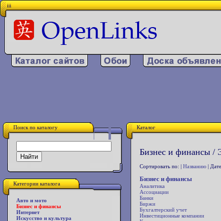
iii
Поиск по каталогу
Каталог
Бизнес и финансы / 
Сортировать по: |
Названию
| Дате
Бизнес и финансы
Категории каталога
Аналитика
Ассоциации
Банки
Авто и мото
Биржи
Бизнес и финансы
Бухгалтерский учет
Интернет
Инвестиционные компании
Искусство и культура