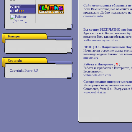
Сайт мониторинга обменных пу
Если Вам необходимо обменять од
предложит. Добро пожаловать на 
crossrates.info
Вы хотите БЕСПЛАТНО пройти 
Здесь есть всё: Качественное об
Баннеры
покажем Вам, как заработать сего
wellcomemoney.narod.ru
ННПЦТО - Национальный Научн
Начинается освоение рынка стоимо
высокодоходный бизнес без вложе
nnpcto.org
Copyright
Работа в Интернете
[
X
]
Работа и заработок в Интернете,
Copyright
Всего.RU
Бесплатности
webrabota.dsr2.com
Синхронизация интернет-магази
Интеграция интернет-магазинов с 1
Commerce, Vam-S o . Выгрузка в 
www.web-kat.ru