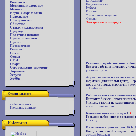
Консалтинг
Компьютер
Недвижимость
Медицина и здоровье
Работа
Музыка
Реклама
Наука и образование
Финансовые издания
Непознаное
Фонды
Обустройство
Электронная коммерция
Общество
Отдых и развлечения
Природа
Продукты питания
Промышленность
Прочее
Путешествия
Религия
Связь
Семья
СМИ
Реальный заработок wmz webmo
Спорт
Все для работы в инетрнет , лу
Строительство и ремонт
pro-wmz.by.ru
Торговля
Услуги
Форекс валюты и анализ счет о
Хобби
Пермский дилинговый центр, Перм
форум, торговые стратегии и ме
2.1index.ru
Опции каталога
Работа в сети - эксклюзивный e
Интернет бизнес - профессионал
бизнеса, ответит на различные во
Добавить сайт
www.info-secret.com
Изменить данные
Книжный магазин Литера
[
X
]
Большой выбор книг с доставкой
litera.by
Информация
Интернет-аукцион на BestUA.RU
Наилучший способ совершать пок
auction.bestua.ru