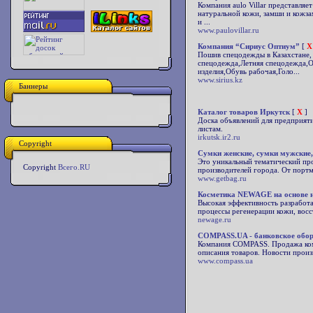
Компания aulo Villar представля
натуральной кожи, замши и кожз
и ...
www.paulovillar.ru
Компания “Сириус Оптиум”
[
X
Пошив спецодежды в Казахстане,
спецодежда,Летняя спецодежда,О
изделия,Обувь рабочая,Голо...
www.sirius.kz
Баннеры
Каталог товаров Иркутск
[
X
]
Доска объявлений для предприяти
листам.
irkutsk.ir2.ru
Copyright
Сумки женские, сумки мужские,
Это уникальный тематический про
Copyright
Всего.RU
производителей города. От портмо
www.getbag.ru
Косметика NEWAGE на основе 
Высокая эффективность разработа
процессы регенерации кожи, восст
newage.ru
COMPASS.UA - банковское обор
Компания COMPASS. Продажа комп
описания товаров. Новости прои
www.compass.ua