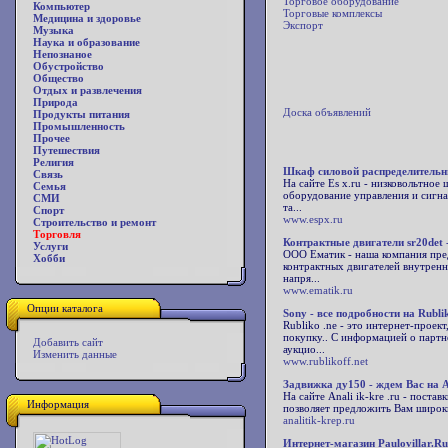
Торговое оборудование
Компьютер
Торговые комплексы
Медицина и здоровье
Экспорт
Музыка
Наука и образование
Непознаное
Обустройство
Общество
Отдых и развлечения
Природа
Доска объявлений
Продукты питания
Промышленность
Прочее
Путешествия
Религия
Шкаф силовой распределительны
Связь
На сайте Es x.ru - низковольтное
Семья
оборудование управления и сигна
СМИ
та...
Спорт
www.espx.ru
Строительство и ремонт
Торговля
Контрактные двигатели sr20det -
Услуги
ООО Ематик - наша компания пред
Хобби
контрактных двигателей внутренн
напря...
www.ematik.ru
Опции каталога
Sony - все подробности на Rublik
Rubliko .ne - это интернет-прое
покупку.. С информацией о партн
Добавить сайт
аукцио...
Изменить данные
www.rublikoff.net
Задвижка ду150 - ждем Вас на An
На сайте Anali ik-kre .ru - пос
Информация
позволяет предложить Вам широкий
analitik-krep.ru
Интернет-магазин Paulovillar.R