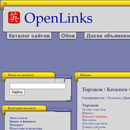
iii
Поиск по каталогу
Каталог
Торговля / Каталоги 
Сортировать по: |
Названию
| Дате
Торговля
Категории каталога
On-line торговля
Импорт
Каталоги товаров
Авто и мото
Магазины
Бизнес и финансы
Оптовая торговля
Интернет
Товары для дома
Искусство и культура