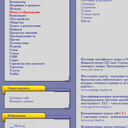
Обучение за рубежом
Компьютер
Семинары
Медицина и здоровье
Студентам
Музыка
Теории
Наука и образование
Точные науки
Непознаное
Ученым
Обустройство
Школы
Общество
Отдых и развлечения
Природа
Продукты питания
Промышленность
Прочее
Путешествия
Религия
Связь
Семья
СМИ
Изучение английского языка в 
Спорт
Языковой центр CDC Inter Trainin
Строительство и ремонт
немецкого языков. Преподавание в
Торговля
www.cdc-msk.ru
Услуги
Хобби
Массажные курсы - надежная т
Курсы массажа любительского уро
которые считаются одними из лу
работы с...
Опции каталога
www.massage-master.ru
Квалифицированные репетиторы
Добавить сайт
Индивидуальное обучение англий
Изменить данные
иностранного. ELC - член ассоц
www.good-morning.ru
Компьютерные курсы спб
[
X
]
Информация
5 слагаемых успеха - компьютерн
mywayup.fatal.ru
Компьютерные курсы автокад
[