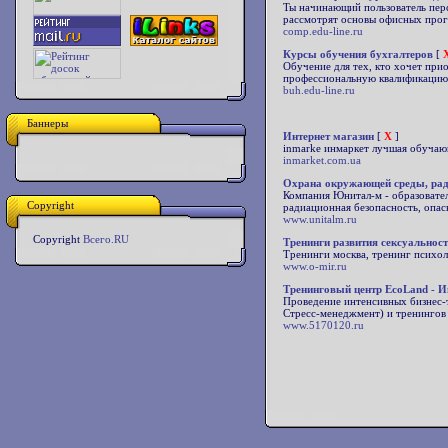
Ты начинающий пользователь перс
рассмотрят основы офисных прогр
comp.edu-line.ru
Курсы обучения бухгалтеров
[
Обучение для тех, кто хочет пр
профессиональную квалификацию
buh.edu-line.ru
Баннеры
Интернет магазин
[
X
]
inmarke инмаркет лучшая обучаю
inmarket.com.ua
Охрана окружающей среды, ради
Компания Юнитал-м - образовател
Copyright
радиационная безопасность, опас
www.unitalm.ru
Copyright
Всего.RU
Тренинги развития сексуальнос
Тренинги москва, тренинг психол
www.o-mir.ru
Тренинговый центр EcoLand - И
Проведение интенсивных бизнес-т
Стресс-менеджмент) и тренингов 
www.5170120.ru