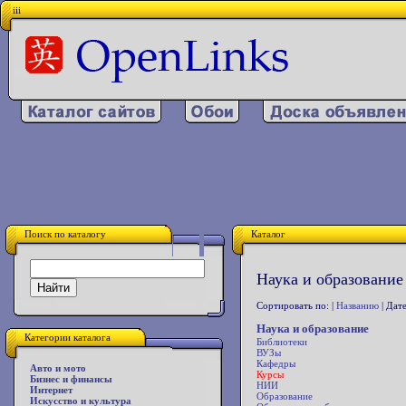
iii
Поиск по каталогу
Каталог
Наука и образование 
Сортировать по: |
Названию
| Дате
Наука и образование
Категории каталога
Библиотеки
ВУЗы
Кафедры
Авто и мото
Курсы
Бизнес и финансы
НИИ
Интернет
Образование
Искусство и культура