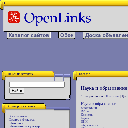
iii
Поиск по каталогу
Каталог
Наука и образование
Сортировать по: |
Названию
| Дате
Наука и образование
Категории каталога
Библиотеки
ВУЗы
Кафедры
Авто и мото
Курсы
Бизнес и финансы
НИИ
Интернет
Образование
Искусство и культура