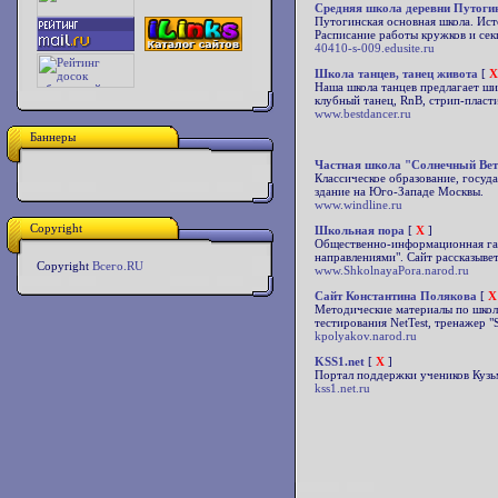
Средняя школа деревни Путоги
Путогинская основная школа. Ист
Расписание работы кружков и сек
40410-s-009.edusite.ru
Школа танцев, танец живота
[
X
Наша школа танцев предлагает шир
клубный танец, RnB, стрип-пласти
www.bestdancer.ru
Баннеры
Частная школа "Солнечный Вет
Классическое образование, госуд
здание на Юго-Западе Москвы.
www.windline.ru
Copyright
Школьная пора
[
X
]
Общественно-информационная газ
направлениями". Сайт рассказыве
Copyright
Всего.RU
www.ShkolnayaPora.narod.ru
Сайт Константина Полякова
[
X
Методические материалы по школь
тестирования NetTest, тренажер "
kpolyakov.narod.ru
KSS1.net
[
X
]
Портал поддержки учеников Куз
kss1.net.ru