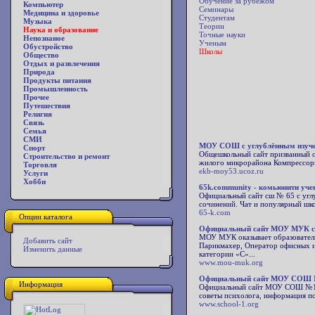
Обучение за рубежом
Компьютер
Семинары
Медицина и здоровье
Студентам
Музыка
Теории
Наука и образование
Точные науки
Непознаное
Ученым
Обустройство
Школы
Общество
Отдых и развлечения
Природа
Продукты питания
Промышленность
Прочее
Путешествия
Религия
Связь
Семья
СМИ
МОУ СОШ с углублённым изучен
Спорт
Общешкольный сайт призванный о
Строительство и ремонт
жилого микрорайона Компрессо
Торговля
ekb-moy53.ucoz.ru
Услуги
Хобби
65k.community - комьюнити уче
Официальный сайт сш № 65 с углу
сочинений. Чат и популярный шк
65-k.com
Опции каталога
Официальный сайт МОУ МУК ст
МОУ МУК оказывает образователь
Добавить сайт
Парикмахер, Оператор офисных и
Изменить данные
категории «С»...
www.mou-muk.org
Официальный сайт МОУ СОШ №1
Информация
Официальный сайт МОУ СОШ №1 ст
советы психолога, информация п
www.school-1.org