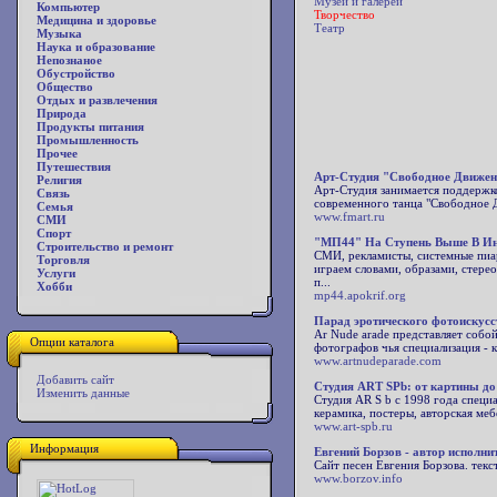
Музеи и галереи
Компьютер
Творчество
Медицина и здоровье
Театр
Музыка
Наука и образование
Непознаное
Обустройство
Общество
Отдых и развлечения
Природа
Продукты питания
Промышленность
Прочее
Путешествия
Арт-Студия "Свободное Движен
Религия
Арт-Студия занимается поддержк
Связь
современного танца "Свободное 
Семья
www.fmart.ru
СМИ
Спорт
"МП44" На Ступень Выше В И
Строительство и ремонт
СМИ, рекламисты, системные пиа
Торговля
играем словами, образами, стере
Услуги
п...
Хобби
mp44.apokrif.org
Парад эротического фотоискусс
Ar Nude arade представляет собой
Опции каталога
фотографов чья специализация - кр
www.artnudeparade.com
Добавить сайт
Студия ART SPb: от картины до
Изменить данные
Студия AR S b с 1998 года специ
керамика, постеры, авторская ме
www.art-spb.ru
Информация
Евгений Борзов - автор исполни
Сайт песен Евгения Борзова. текс
www.borzov.info