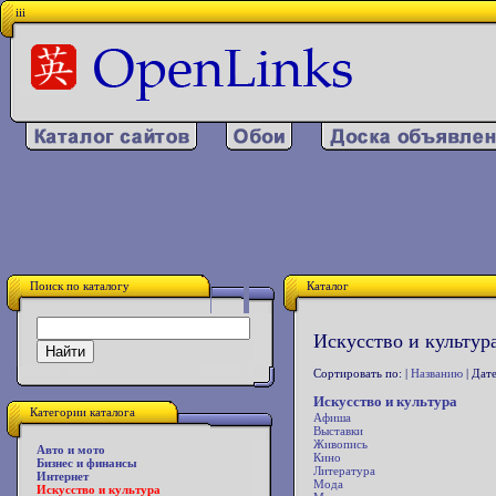
iii
Поиск по каталогу
Каталог
Искусство и культура
Сортировать по: |
Названию
| Дате
Искусство и культура
Категории каталога
Афиша
Выставки
Живопись
Авто и мото
Кино
Бизнес и финансы
Литература
Интернет
Мода
Искусство и культура