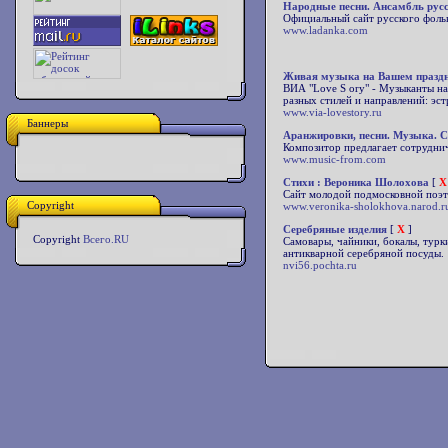
Народные песни. Ансамбль рус
Официальный сайт русского фоль
www.ladanka.com
Живая музыка на Вашем празд
ВИА "Love S ory" - Музыканты на
разных стилей и направлений: эст
www.via-lovestory.ru
Баннеры
Аранжировки, песни. Музыка. С
Композитор предлагает сотруднич
www.music-from.com
Стихи : Вероника Шолохова
[
X
Сайт молодой подмосковной поэт
Copyright
www.veronika-sholokhova.narod.r
Серебряные изделия
[
X
]
Copyright
Всего.RU
Самовары, чайники, бокалы, турки
антикварной серебряной посуды.
nvi56.pochta.ru