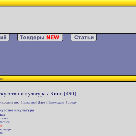
лог
кусство и культура / Кино [490]
тировать по: |
Названию
| Дате |
Переходам
|
Городу
|
кусство и культура
иша
тавки
вопись
но
ература
да