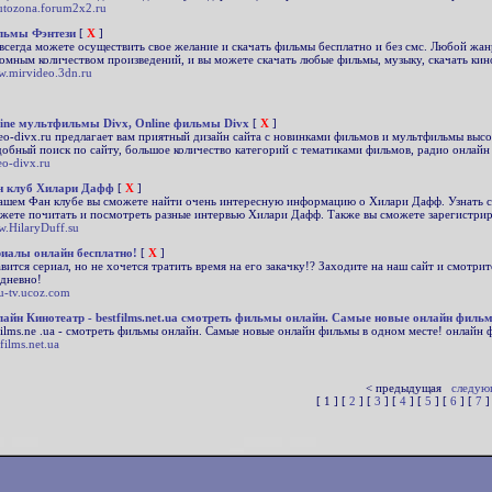
utozona.forum2x2.ru
льмы Фэнтези
[
X
]
всегда можете осуществить свое желание и скачать фильмы бесплатно и без смс. Любой жан
омным количеством произведений, и вы можете скачать любые фильмы, музыку, скачать кино
.mirvideo.3dn.ru
ine мультфильмы Divx, Online фильмы Divx
[
X
]
eo-divx.ru предлагает вам приятный дизайн сайта с новинками фильмов и мультфильмы высок
добный поиск по сайту, большое количество категорий с тематиками фильмов, радио онлайн д
eo-divx.ru
н клуб Хилари Дафф
[
X
]
ашем Фан клубе вы сможете найти очень интересную информацию о Хилари Дафф. Узнать са
жете почитать и посмотреть разные интервью Хилари Дафф. Также вы сможете зарегистриро
.HilaryDuff.su
иалы онлайн бесплатно!
[
X
]
вится сериал, но не хочется тратить время на его закачку!? Заходите на наш сайт и смотр
дневно!
u-tv.ucoz.com
айн Кинотеатр - bestfilms.net.ua смотреть фильмы онлайн. Самые новые онлайн филь
 ilms.ne .ua - смотреть фильмы онлайн. Самые новые онлайн фильмы в одном месте! онлай
films.net.ua
< предыдущая
следую
[ 1 ] [
2
] [
3
] [
4
] [
5
] [
6
] [
7
]