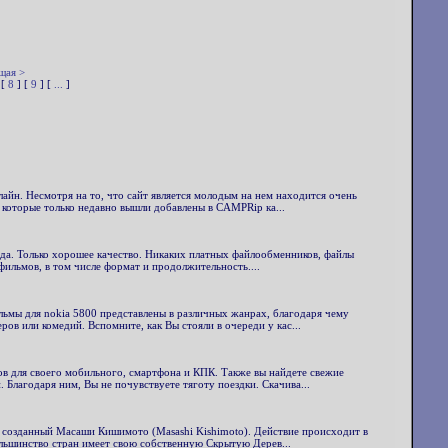
щая >
 [
8
] [
9
] [
...
]
лайн. Несмотря на то, что сайт является молодым на нем находится очень
которые только недавно вышли добавлены в CAMPRip ка...
ода. Только хорошее качество. Никаких платных файлообменников, файлы
я фильмов, в том числе формат и продолжительность....
льмы для nokia 5800 представлены в различных жанрах, благодаря чему
в или комедий. Вспомните, как Вы стояли в очереди у кас...
в для своего мобильного, смартфона и КПК. Также вы найдете свежие
Благодаря ним, Вы не почувствуете тяготу поездки. Скачива...
) созданный Масаши Кишимото (Masashi Kishimoto). Действие происходит в
ольшинство стран имеет свою собственную Скрытую Дерев...