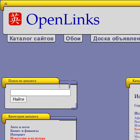
iii
Поиск по каталогу
Ката
Ис
Сор
Ис
Категории каталога
Аф
Выс
Жи
Авто и мото
Ки
Бизнес и финансы
Лит
Интернет
Мо
Искусство и культура