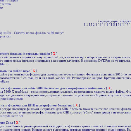
еи и галереи
рчество
тр
< предыдущая
следую
[ 1 ] [
2
] [
3
] [
4
] [
5
] [
6
] [
7
]
mplus.Ru - Скачать новые фильмы за 20 минут
рия лжи
трите фильмы и сериалы онлайн
[
X
]
т сайт является одним из популярных сайтов, в качестве просмотров фильмов и сериалов он
го интересных фильмов и сериалов в хорошем качестве. В основном DVDRip но те фильмы, 
film.ru
ьмы на любой вкус
[
X
]
сайте располагаются фильмы для скачивания через интернет. Фильмы в основном 2010-го г
полагаются на files. mail. ru и на narod. yandex. ru. Разнообразие жанров. Краткие описани
eally.ru
чать фильмы для nokia 5800 бесплатно для смартфонов и мобильных
[
X
]
ia 5800 X ressMusic - одна из популярных моделей, позволяющих хранить видео-файлы. Фи
адатели данного смартфона могут путешествовать с портативным сборником лучших триллеро
.mobimovies.ru
чать фильмы для КПК и смартфонов бесплатно
[
X
]
 ресурс посвящен фильмам и сериалам для КПК. Здесь вы можете найти все новинки фильмо
ости мирового кинематографа. Фильмы для КПК помогут "убить" ваше время в путешествии. 
msforpda.ucoz.net
uto Zona
[
X
]
уто это Сенин (ориентированный на подростков) аниме сериал и манга (Японские комиксы
е, населенном ниндзя. Ниндзя живут в деревнях, которые являются военной силой стран. Б