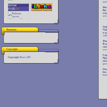
nar
Фи
Вы 
огр
www
Onl
Баннеры
Vid
и у
vid
Фа
В н
смо
Copyright
www
Cер
Copyright
Всего.RU
Нра
еже
gur
Онл
bes
best