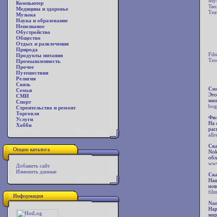
Муз
Компьютер
Тво
Медицина и здоровье
Теа
Музыка
Наука и образование
Непознаное
Обустройство
Общество
Отдых и развлечения
Природа
Fil
Продукты питания
Тео
Промышленность
Прочее
Путешествия
Религия
Связь
Смо
Семья
Это
СМИ
мно
Спорт
bog
Строительство и ремонт
Торговля
Фил
Услуги
На 
Хобби
рас
allr
Ска
Опции каталога
Nok
обл
www
Добавить сайт
Изменить данные
Ска
Наш
нов
fil
Информация
Nar
Нар
мир