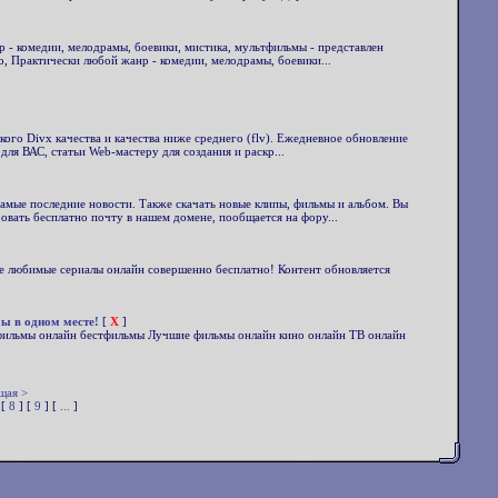
р - комедии, мелодрамы, боевики, мистика, мультфильмы - представлен
, Практически любой жанр - комедии, мелодрамы, боевики...
ого Divx качества и качества ниже среднего (flv). Ежедневное обновление
ля ВАС, статьи Web-мастеру для создания и раскр...
мые последние новости. Также скачать новые клипы, фильмы и альбом. Вы
вать бесплатно почту в нашем домене, пообщается на фору...
ите любимые сериалы онлайн совершенно бесплатно! Контент обновляется
мы в одном месте!
[
X
]
н фильмы онлайн бестфильмы Лучшие фильмы онлайн кино онлайн ТВ онлайн
щая >
 [
8
] [
9
] [
...
]