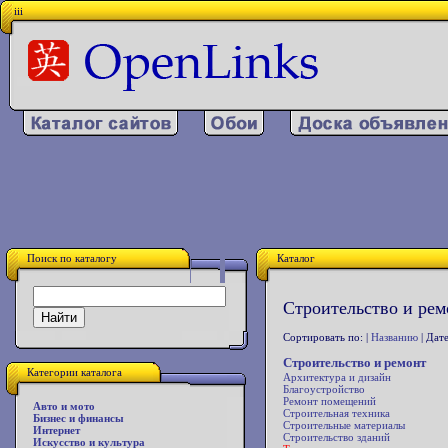
iii
Поиск по каталогу
Каталог
Строительство и рем
Сортировать по: |
Названию
| Дате
Строительство и ремонт
Категории каталога
Архитектура и дизайн
Благоустройство
Ремонт помещений
Авто и мото
Строительная техника
Бизнес и финансы
Строительные материалы
Интернет
Строительство зданий
Искусство и культура