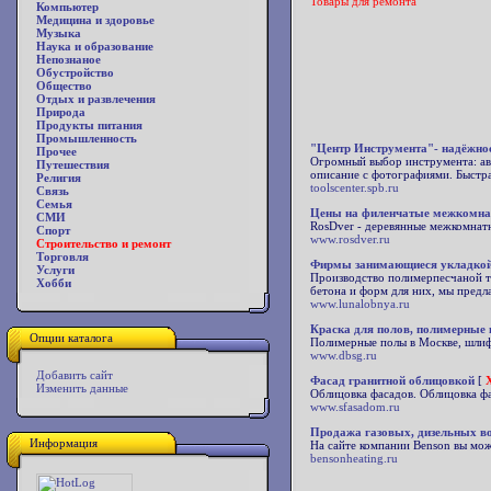
Товары для ремонта
Компьютер
Медицина и здоровье
Музыка
Наука и образование
Непознаное
Обустройство
Общество
Отдых и развлечения
Природа
Продукты питания
Промышленность
"Центр Инструмента"- надёжнос
Прочее
Огромный выбор инструмента: ав
Путешествия
описание с фотографиями. Быстра
Религия
toolscenter.spb.ru
Связь
Семья
Цены на филенчатые межкомна
СМИ
RosDver - деревянные межкомнатн
Спорт
www.rosdver.ru
Строительство и ремонт
Торговля
Фирмы занимающиеся укладкой 
Услуги
Производство полимерпесчаной т
Хобби
бетона и форм для них, мы предла
www.lunalobnya.ru
Краска для полов, полимерные
Опции каталога
Полимерные полы в Москве, шлиф
www.dbsg.ru
Добавить сайт
Фасад гранитной облицовкой
[
Изменить данные
Облицовка фасадов. Облицовка фа
www.sfasadom.ru
Продажа газовых, дизельных во
Информация
На сайте компании Benson вы мож
bensonheating.ru