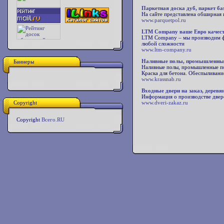
Паркетная доска дуб, паркет ба
На сайте представлена обширная 
www.parquetpol.ru
LTM Company ваше Евро качест
LTM Company – мы производим фа
любой сложности
www.ltm-company.ru
Наливные полы, промышленные
Баннеры
Наливные полы, промышленные по
Краска для бетона. Обеспыливан
www.krassnab.ru
Входные двери на заказ, деревя
Информация о производстве двере
Copyright
www.dveri-zakaz.ru
Copyright
Всего.RU