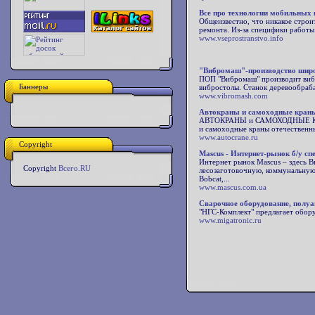
Все про технологии мобильных 
Общеизвестно, что никакое строи
ремонта. Из-за специфики работы
www.vseprostranstvo.info
"Вибромаш"-производство широ
ПОП "Вибромаш" производит вибр
Баннеры
вибростолы. Станок деревообраб
www.vibromash.com
Автокраны и самоходные краны
АВТОКРАНЫ и САМОХОДНЫЕ КРАНЫ 
и самоходные краны отечественны
www.autocrane.ru
Copyright
Mascus - Интернет-рынок б/у сп
Интернет рынок Mascus – здесь В
Copyright
Всего.RU
лесозаготовочную, коммунальную
Bobcat,...
www.mascus.com.ua
Cварочное оборудование, полуа
"НГС-Комплект" предлагает обору
www.migatronic.ru