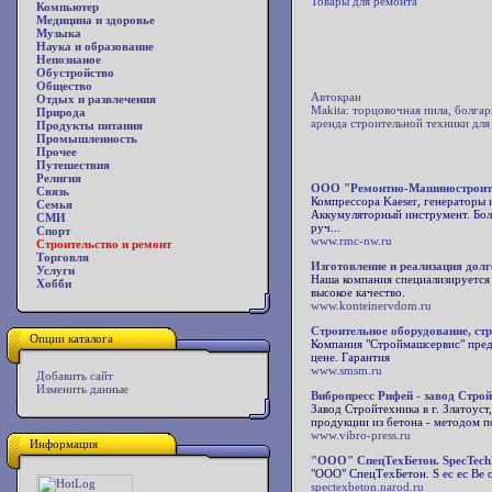
Товары для ремонта
Компьютер
Медицина и здоровье
Музыка
Наука и образование
Непознаное
Обустройство
Общество
Автокран
Отдых и развлечения
Makita: торцовочная пила, болга
Природа
аренда строительной техники дл
Продукты питания
Промышленность
Прочее
Путешествия
Религия
ООО "Ремонтно-Машиностроит
Связь
Компрессора Kaeser, генераторы
Семья
Аккумуляторный инструмент. Боль
СМИ
руч...
Спорт
www.rmc-nw.ru
Строительство и ремонт
Торговля
Изготовление и реализация дол
Услуги
Наша компания специализируется 
Хобби
высокое качество.
www.konteinervdom.ru
Строительное оборудование, стр
Опции каталога
Компания "Строймашсервис" пред
цене. Гарантия
www.smsm.ru
Добавить сайт
Изменить данные
Вибропресс Рифей - завод Строй
Завод Стройтехника в г. Златоус
продукции из бетона - методом п
www.vibro-press.ru
Информация
"ООО" СпецТехБетон. SpecTechB
"ООО" СпецТехБетон. S ec ec Be 
spectexbeton.narod.ru