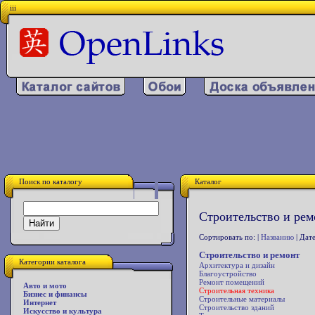
iii
Поиск по каталогу
Каталог
Строительство и рем
Сортировать по: |
Названию
| Дате
Строительство и ремонт
Категории каталога
Архитектура и дизайн
Благоустройство
Ремонт помещений
Авто и мото
Строительная техника
Бизнес и финансы
Строительные материалы
Интернет
Строительство зданий
Искусство и культура